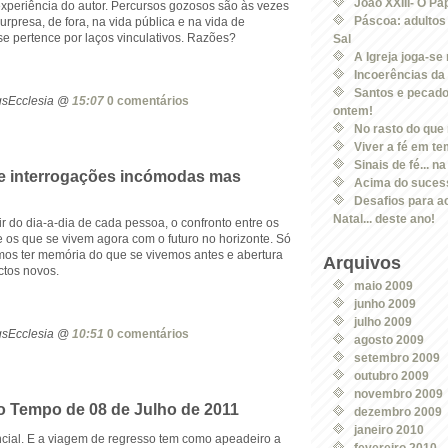
João XXIII- O P
 experiência do autor. Percursos gozosos são às vezes
Páscoa: adultos
urpresa, de fora, na vida pública e na vida de
 se pertence por laços vinculativos. Razões?
Sal
A Igreja joga-se
Incoerências da 
Santos e pecado
ogsEcclesia @
15:07
0 comentários
ontem!
No rasto do que 
Viver a fé em t
Sinais de fé... n
 interrogações incómodas mas
Acima do sucess
Desafios para ac
Natal... deste ano!
gir do dia-a-dia de cada pessoa, o confronto entre os
e os que se vivem agora com o futuro no horizonte. Só
os ter memória do que se vivemos antes e abertura
Arquivos
ectos novos.
maio 2009
junho 2009
julho 2009
ogsEcclesia @
10:51
0 comentários
agosto 2009
setembro 2009
outubro 2009
novembro 2009
 Tempo de 08 de Julho de 2011
dezembro 2009
janeiro 2010
cial. E a viagem de regresso tem como apeadeiro a
fevereiro 2010