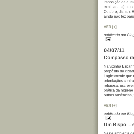
imposição de aust
explicadas (na oca
Outubro, diz-se). 
ainda não fez pau
VER [+]
publicada por Bl
04/07/11
Compasso do
Na vizinha Espanh
propósito da cidad
Logicamente que a
orientações contra
religiosa. Escreve
prática da higiene
outras ausências,
VER [+]
publicada por Bl
Um Bispo ... 
Neste ambiente de 