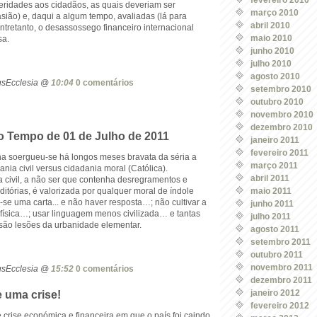
eridades aos cidadãos, as quais deveriam ser
março 2010
sião) e, daqui a algum tempo, avaliadas (lá para
abril 2010
Entretanto, o desassossego financeiro internacional
maio 2010
sa.
junho 2010
julho 2010
agosto 2010
ogsEcclesia @
10:04
0 comentários
setembro 2010
outubro 2010
novembro 2010
dezembro 2010
 Tempo de 01 de Julho de 2011
janeiro 2011
fevereiro 2011
a soergueu-se há longos meses bravata da séria a
março 2011
ania civil versus cidadania moral (Católica).
abril 2011
 civil, a não ser que contenha desregramentos e
ditórias, é valorizada por qualquer moral de índole
maio 2011
r-se uma carta... e não haver resposta…; não cultivar a
junho 2011
 física…; usar linguagem menos civilizada… e tantas
julho 2011
 são lesões da urbanidade elementar.
agosto 2011
setembro 2011
outubro 2011
novembro 2011
ogsEcclesia @
15:52
0 comentários
dezembro 2011
janeiro 2012
e uma crise!
fevereiro 2012
crise económica e financeira em que o país foi caindo