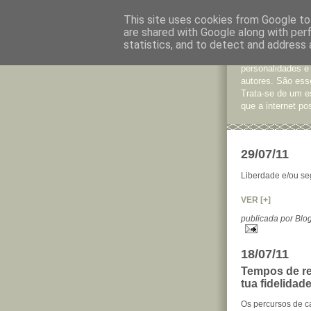
This site uses cookies from Google to 
are shared with Google along with per
Jornal d
statistics, and to detect and address 
São muitos os te
personalidades e
autores. São esse
Trata-se de um e
que a internet pos
29/07/11
Liberdade e/ou s
VER [+]
publicada por Bl
18/07/11
Tempos de re
tua fidelidad
Os percursos de c