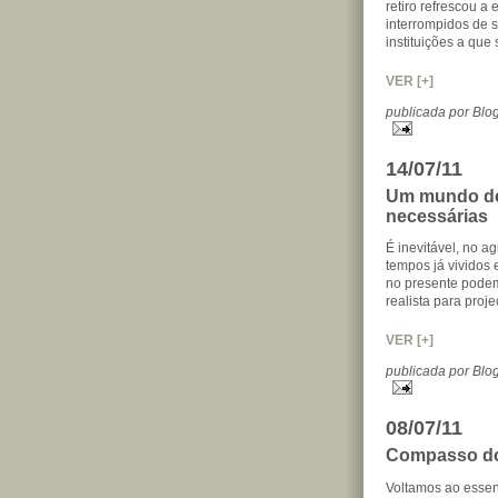
retiro refrescou a
interrompidos de s
instituições a que
VER [+]
publicada por Bl
14/07/11
Um mundo de
necessárias
É inevitável, no a
tempos já vividos 
no presente podem
realista para proj
VER [+]
publicada por Bl
08/07/11
Compasso do
Voltamos ao essen