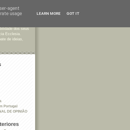
user-agent
erate usage
LEARN MORE
GOT IT
tes
bilidade dos seus
cia Ecclesia.
ate de ideias,
s
a
em Portugal
NAL DE OPINIÃO
eriores