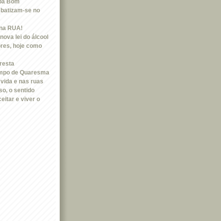
apa Bom
 batizam-se no
 na RUA!
nova lei do álcool
res, hoje como
resta
empo de Quaresma
a vida e nas ruas
o, o sentido
eitar e viver o