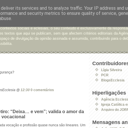
deliver its services and to analyze traffic. Your IP address and 
formance and security metrics to ensure quality of service, gen
e Opinião
abuse.
xtos enviados para a Agência Ecclesia com pedido de publicação. De diferen
 contextos sociais e eclesiais, o seu conteúdo é exclusivamente da responsa
s textos que aqui se publicam, sem que afectem critérios editoriais da Agên
spaço de divulgação da opinião assinada e assumida, contribuindo para o deb
sibilita.
Contribuidore
Lígia Silveira
egurança?
PCR
BlogsEcclesia
ogsEcclesia @
12:30
0 comentários
Hiperligações
Agência Ecclesi
Igreja Católica 
Arquivo do JOR
tiro: “Deixa… e vem”; valida o amor da
e vocacional
Mensagens ant
ada vocação e profissão quase nunca são lineares. Um