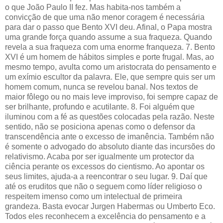
o que João Paulo II fez. Mas habita-nos também a
convicção de que uma não menor coragem é necessária
para dar o passo que Bento XVI deu. Afinal, o Papa mostra
uma grande força quando assume a sua fraqueza. Quando
revela a sua fraqueza com uma enorme franqueza. 7. Bento
XVI é um homem de hábitos simples e porte frugal. Mas, ao
mesmo tempo, avulta como um aristocrata do pensamento e
um exímio escultor da palavra. Ele, que sempre quis ser um
homem comum, nunca se revelou banal. Nos textos de
maior fôlego ou no mais leve improviso, foi sempre capaz de
ser brilhante, profundo e acutilante. 8. Foi alguém que
iluminou com a fé as questões colocadas pela razão. Neste
sentido, não se posiciona apenas como o defensor da
transcendência ante o excesso de imanência. Também não
é somente o advogado do absoluto diante das incursões do
relativismo. Acaba por ser igualmente um protector da
ciência perante os excessos do cientismo. Ao apontar os
seus limites, ajuda-a a reencontrar o seu lugar. 9. Daí que
até os eruditos que não o seguem como líder religioso o
respeitem imenso como um intelectual de primeira
grandeza. Basta evocar Jurgen Habermas ou Umberto Eco.
Todos eles reconhecem a excelência do pensamento e a