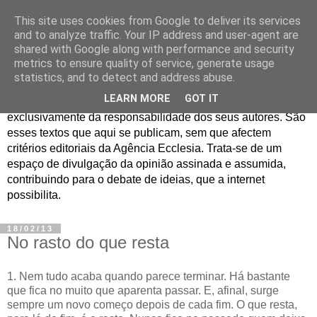
This site uses cookies from Google to deliver its services
Jornal de Opinião
and to analyze traffic. Your IP address and user-agent are
shared with Google along with performance and security
metrics to ensure quality of service, generate usage
São muitos os textos enviados para a Agência Ecclesia com
statistics, and to detect and address abuse.
pedido de publicação. De diferentes personalidades e
LEARN MORE
GOT IT
contextos sociais e eclesiais, o seu conteúdo é
exclusivamente da responsabilidade dos seus autores. São
esses textos que aqui se publicam, sem que afectem
critérios editoriais da Agência Ecclesia. Trata-se de um
espaço de divulgação da opinião assinada e assumida,
contribuindo para o debate de ideias, que a internet
possibilita.
18/02/13
No rasto do que resta
1. Nem tudo acaba quando parece terminar. Há bastante
que fica no muito que aparenta passar. E, afinal, surge
sempre um novo começo depois de cada fim. O que resta,