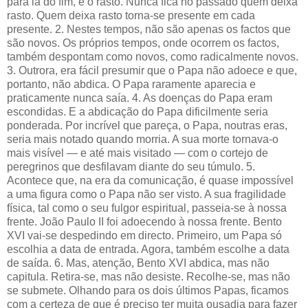
para lá do fim, é o rasto. Nunca fica no passado quem deixa
rasto. Quem deixa rasto torna-se presente em cada
presente.
2. Nestes tempos, não são apenas os factos que
são novos. Os próprios tempos, onde ocorrem os factos,
também despontam como novos, como radicalmente novos.
3. Outrora, era fácil presumir que o Papa não adoece e que,
portanto, não abdica. O Papa raramente aparecia e
praticamente nunca saía. 4. As doenças do Papa eram
escondidas. E a abdicação do Papa dificilmente seria
ponderada. Por incrível que pareça, o Papa, noutras eras,
seria mais notado quando morria. A sua morte tornava-o
mais visível — e até mais visitado — com o cortejo de
peregrinos que desfilavam diante do seu túmulo. 5.
Acontece que, na era da comunicação, é quase impossível
a uma figura como o Papa não ser visto. A sua fragilidade
física, tal como o seu fulgor espiritual, passeia-se à nossa
frente. João Paulo II foi adoecendo à nossa frente. Bento
XVI vai-se despedindo em directo. Primeiro, um Papa só
escolhia a data de entrada. Agora, também escolhe a data
de saída. 6. Mas, atenção, Bento XVI abdica, mas não
capitula. Retira-se, mas não desiste. Recolhe-se, mas não
se submete. Olhando para os dois últimos Papas, ficamos
com a certeza de que é preciso ter muita ousadia para fazer