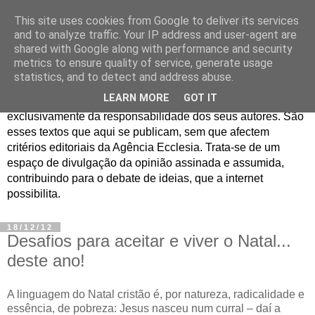
This site uses cookies from Google to deliver its services
Jornal de Opinião
and to analyze traffic. Your IP address and user-agent are
shared with Google along with performance and security
metrics to ensure quality of service, generate usage
São muitos os textos enviados para a Agência Ecclesia com
statistics, and to detect and address abuse.
pedido de publicação. De diferentes personalidades e
LEARN MORE
GOT IT
contextos sociais e eclesiais, o seu conteúdo é
exclusivamente da responsabilidade dos seus autores. São
esses textos que aqui se publicam, sem que afectem
critérios editoriais da Agência Ecclesia. Trata-se de um
espaço de divulgação da opinião assinada e assumida,
contribuindo para o debate de ideias, que a internet
possibilita.
18/12/12
Desafios para aceitar e viver o Natal...
deste ano!
A linguagem do Natal cristão é, por natureza, radicalidade e
essência, de pobreza: Jesus nasceu num curral – daí a