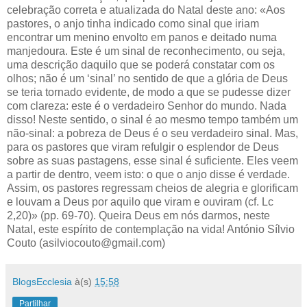
celebração correta e atualizada do Natal deste ano: «Aos
pastores, o anjo tinha indicado como sinal que iriam
encontrar um menino envolto em panos e deitado numa
manjedoura. Este é um sinal de reconhecimento, ou seja,
uma descrição daquilo que se poderá constatar com os
olhos; não é um ‘sinal’ no sentido de que a glória de Deus
se teria tornado evidente, de modo a que se pudesse dizer
com clareza: este é o verdadeiro Senhor do mundo. Nada
disso! Neste sentido, o sinal é ao mesmo tempo também um
não-sinal: a pobreza de Deus é o seu verdadeiro sinal. Mas,
para os pastores que viram refulgir o esplendor de Deus
sobre as suas pastagens, esse sinal é suficiente. Eles veem
a partir de dentro, veem isto: o que o anjo disse é verdade.
Assim, os pastores regressam cheios de alegria e glorificam
e louvam a Deus por aquilo que viram e ouviram (cf. Lc
2,20)» (pp. 69-70). Queira Deus em nós darmos, neste
Natal, este espírito de contemplação na vida! António Sílvio
Couto (asilviocouto@gmail.com)
BlogsEcclesia
à(s)
15:58
Partilhar