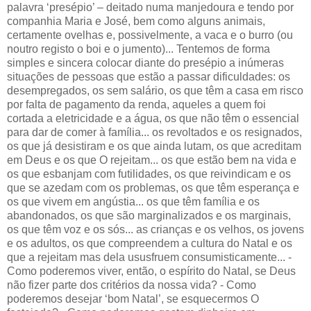
palavra ‘presépio’ – deitado numa manjedoura e tendo por
companhia Maria e José, bem como alguns animais,
certamente ovelhas e, possivelmente, a vaca e o burro (ou
noutro registo o boi e o jumento)...
Tentemos de forma
simples e sincera colocar diante do presépio a inúmeras
situações de pessoas que estão a passar dificuldades: os
desempregados, os sem salário, os que têm a casa em risco
por falta de pagamento da renda, aqueles a quem foi
cortada a eletricidade e a água, os que não têm o essencial
para dar de comer à família... os revoltados e os resignados,
os que já desistiram e os que ainda lutam, os que acreditam
em Deus e os que O rejeitam... os que estão bem na vida e
os que esbanjam com futilidades, os que reivindicam e os
que se azedam com os problemas, os que têm esperança e
os que vivem em angústia... os que têm família e os
abandonados, os que são marginalizados e os marginais,
os que têm voz e os sós... as crianças e os velhos, os jovens
e os adultos, os que compreendem a cultura do Natal e os
que a rejeitam mas dela ususfruem consumisticamente... -
Como poderemos viver, então, o espírito do Natal, se Deus
não fizer parte dos critérios da nossa vida? - Como
poderemos desejar ‘bom Natal’, se esquecermos O