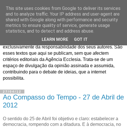
This site uses cookies from Google to deliver its services
Jornal de Opinião
and to analyze traffic. Your IP address and user-agent are
shared with Google along with performance and security
metrics to ensure quality of service, generate usage
São muitos os textos enviados para a Agência Ecclesia com
statistics, and to detect and address abuse.
pedido de publicação. De diferentes personalidades e
LEARN MORE
GOT IT
contextos sociais e eclesiais, o seu conteúdo é
exclusivamente da responsabilidade dos seus autores. São
esses textos que aqui se publicam, sem que afectem
critérios editoriais da Agência Ecclesia. Trata-se de um
espaço de divulgação da opinião assinada e assumida,
contribuindo para o debate de ideias, que a internet
possibilita.
27/04/12
Ao Compasso do Tempo - 27 de Abril de
2012
O sentido do 25 de Abril foi objetivo e claro: estabelecer a
democracia, rompendo com a ditadura. E à democracia, no