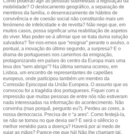
Como poderão agir as pessoas submetidas à legislação da
mobilidade? O deslocamento geográfico, a separação de
membros da família, o desenraizamento de hábitos de
convivência e de coesão social não constituirão mais um
fenómeno de infelicidade e de revolta? Não nego que, em
muitos casos, possa significar uma reabilitação de aspetos
do viver. Mas poder-se-á afirmar que se trata duma solução
salvadora? Ter-nos-emos que “resignar” perante o avulso, o
pontual, a inovação do último segundo, a surpresa? E o
drama de portugueses nos caminhos da emigração,
protagonizando em países do centro da Europa mais uma
leva dos “sem abrigo”? Na última semana ocorreu, em
Lisboa, um encontro de representantes de capelães
europeus, onde participou também um membro da
Comissão Episcopal da União Europeia. O assunto que os
convocou foi a tragédia dos portugueses. Fiquei com a
impressão que muitas pessoas de entre nós não estiveram
nada interessadas na informação do acontecimento. Não
convinha (mas porquê, pergunto eu?). Perdeu as cores, a
nossa democracia. Precisa de ir “a ares”. Como festejá-la,
se não se tornou no que devia ser? E será o silêncio o
melhor remédio para a doença? Haverá por aí medo de
sujar as mãos? Parece-me que há! Não lhe chamam tal.