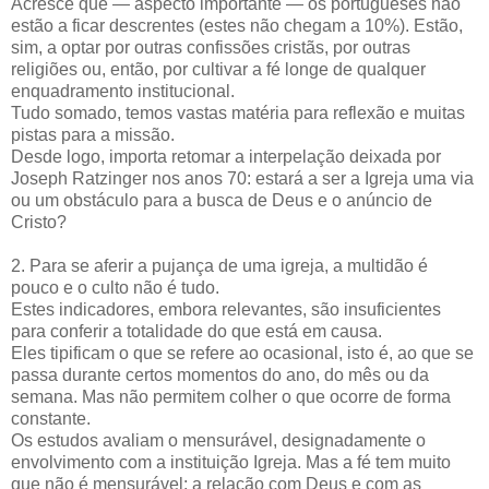
Acresce que — aspecto importante — os portugueses não
estão a ficar descrentes (estes não chegam a 10%). Estão,
sim, a optar por outras confissões cristãs, por outras
religiões ou, então, por cultivar a fé longe de qualquer
enquadramento institucional.
Tudo somado, temos vastas matéria para reflexão e muitas
pistas para a missão.
Desde logo, importa retomar a interpelação deixada por
Joseph Ratzinger nos anos 70: estará a ser a Igreja uma via
ou um obstáculo para a busca de Deus e o anúncio de
Cristo?
2. Para se aferir a pujança de uma igreja, a multidão é
pouco e o culto não é tudo.
Estes indicadores, embora relevantes, são insuficientes
para conferir a totalidade do que está em causa.
Eles tipificam o que se refere ao ocasional, isto é, ao que se
passa durante certos momentos do ano, do mês ou da
semana. Mas não permitem colher o que ocorre de forma
constante.
Os estudos avaliam o mensurável, designadamente o
envolvimento com a instituição Igreja. Mas a fé tem muito
que não é mensurável: a relação com Deus e com as