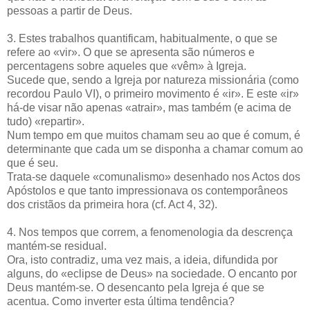
pessoas a partir de Deus.
3. Estes trabalhos quantificam, habitualmente, o que se
refere ao «vir». O que se apresenta são números e
percentagens sobre aqueles que «vêm» à Igreja.
Sucede que, sendo a Igreja por natureza missionária (como
recordou Paulo VI), o primeiro movimento é «ir». E este «ir»
há-de visar não apenas «atrair», mas também (e acima de
tudo) «repartir».
Num tempo em que muitos chamam seu ao que é comum, é
determinante que cada um se disponha a chamar comum ao
que é seu.
Trata-se daquele «comunalismo» desenhado nos Actos dos
Apóstolos e que tanto impressionava os contemporâneos
dos cristãos da primeira hora (cf. Act 4, 32).
4. Nos tempos que correm, a fenomenologia da descrença
mantém-se residual.
Ora, isto contradiz, uma vez mais, a ideia, difundida por
alguns, do «eclipse de Deus» na sociedade. O encanto por
Deus mantém-se. O desencanto pela Igreja é que se
acentua. Como inverter esta última tendência?