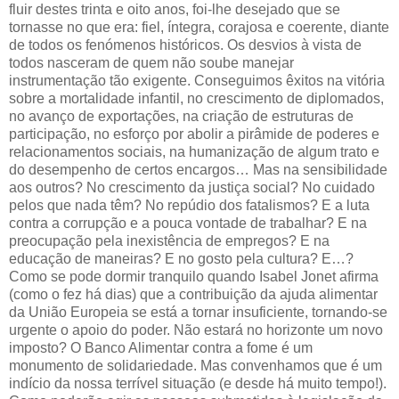
fluir destes trinta e oito anos, foi-lhe desejado que se
tornasse no que era: fiel, íntegra, corajosa e coerente, diante
de todos os fenómenos históricos.
Os desvios à vista de
todos nasceram de quem não soube manejar
instrumentação tão exigente. Conseguimos êxitos na vitória
sobre a mortalidade infantil, no crescimento de diplomados,
no avanço de exportações, na criação de estruturas de
participação, no esforço por abolir a pirâmide de poderes e
relacionamentos sociais, na humanização de algum trato e
do desempenho de certos encargos… Mas na sensibilidade
aos outros? No crescimento da justiça social? No cuidado
pelos que nada têm? No repúdio dos fatalismos? E a luta
contra a corrupção e a pouca vontade de trabalhar? E na
preocupação pela inexistência de empregos? E na
educação de maneiras? E no gosto pela cultura? E…?
Como se pode dormir tranquilo quando Isabel Jonet afirma
(como o fez há dias) que a contribuição da ajuda alimentar
da União Europeia se está a tornar insuficiente, tornando-se
urgente o apoio do poder. Não estará no horizonte um novo
imposto? O Banco Alimentar contra a fome é um
monumento de solidariedade. Mas convenhamos que é um
indício da nossa terrível situação (e desde há muito tempo!).