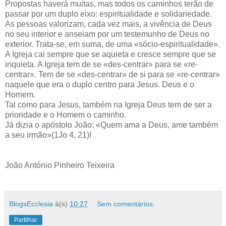
Propostas haverá muitas, mas todos os caminhos terão de
passar por um duplo eixo: espiritualidade e solidariedade.
As pessoas valorizam, cada vez mais, a vivência de Deus
no seu interior e anseiam por um testemunho de Deus no
exterior. Trata-se, em suma, de uma «sócio-espiritualidade».
A Igreja cai sempre que se aquieta e cresce sempre que se
inquieta. A Igreja tem de se «des-centrar» para se «re-
centrar». Tem de se «des-centrar» de si para se «re-centrar»
naquele que era o duplo centro para Jesus. Deus e o
Homem.
Tal como para Jesus, também na Igreja Deus tem de ser a
prioridade e o Homem o caminho.
Já dizia o apóstolo João: «Quem ama a Deus, ame também
a seu irmão»(1Jo 4, 21)!
João António Pinheiro Teixeira
BlogsEcclesia
à(s)
10:27
Sem comentários:
Partilhar