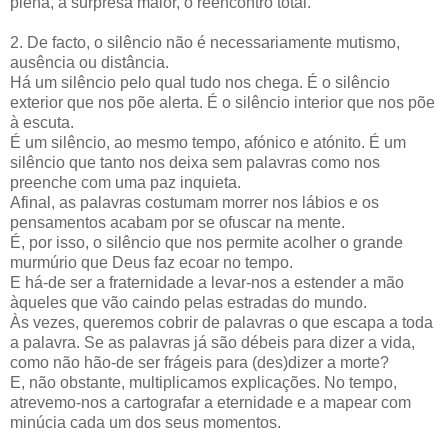
plena, a surpresa maior, o reencontro total.
2. De facto, o silêncio não é necessariamente mutismo,
ausência ou distância.
Há um silêncio pelo qual tudo nos chega. É o silêncio
exterior que nos põe alerta. É o silêncio interior que nos põe
à escuta.
É um silêncio, ao mesmo tempo, afónico e atónito. É um
silêncio que tanto nos deixa sem palavras como nos
preenche com uma paz inquieta.
Afinal, as palavras costumam morrer nos lábios e os
pensamentos acabam por se ofuscar na mente.
É, por isso, o silêncio que nos permite acolher o grande
murmúrio que Deus faz ecoar no tempo.
E há-de ser a fraternidade a levar-nos a estender a mão
àqueles que vão caindo pelas estradas do mundo.
Às vezes, queremos cobrir de palavras o que escapa a toda
a palavra. Se as palavras já são débeis para dizer a vida,
como não hão-de ser frágeis para (des)dizer a morte?
E, não obstante, multiplicamos explicações. No tempo,
atrevemo-nos a cartografar a eternidade e a mapear com
minúcia cada um dos seus momentos.