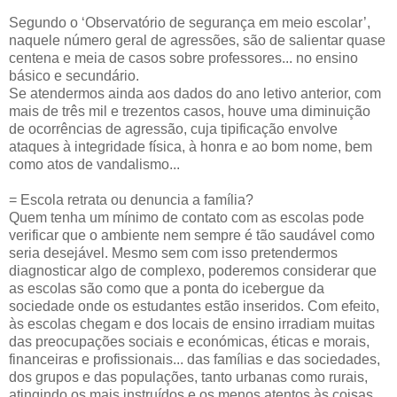
Segundo o ‘Observatório de segurança em meio escolar’,
naquele número geral de agressões, são de salientar quase
centena e meia de casos sobre professores... no ensino
básico e secundário.
Se atendermos ainda aos dados do ano letivo anterior, com
mais de três mil e trezentos casos, houve uma diminuição
de ocorrências de agressão, cuja tipificação envolve
ataques à integridade física, à honra e ao bom nome, bem
como atos de vandalismo...
= Escola retrata ou denuncia a família?
Quem tenha um mínimo de contato com as escolas pode
verificar que o ambiente nem sempre é tão saudável como
seria desejável. Mesmo sem com isso pretendermos
diagnosticar algo de complexo, poderemos considerar que
as escolas são como que a ponta do icebergue da
sociedade onde os estudantes estão inseridos. Com efeito,
às escolas chegam e dos locais de ensino irradiam muitas
das preocupações sociais e económicas, éticas e morais,
financeiras e profissionais... das famílias e das sociedades,
dos grupos e das populações, tanto urbanas como rurais,
atingindo os mais instruídos e os menos atentos às coisas