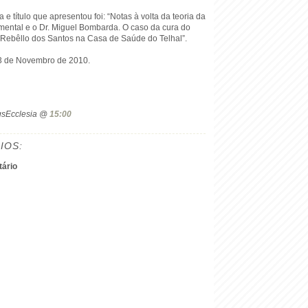
e título que apresentou foi: “Notas à volta da teoria da
ental e o Dr. Miguel Bombarda. O caso da cura do
 Rebêllo dos Santos na Casa de Saúde do Telhal”.
13 de Novembro de 2010.
ogsEcclesia @
15:00
IOS:
ário