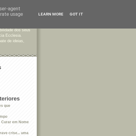
user-agent
erate usage
LEARN MORE
GOT IT
tes
bilidade dos seus
cia Ecclesia.
ate de ideias,
s
eriores
es que
empo
: Curar em Nome
ave crise... uma