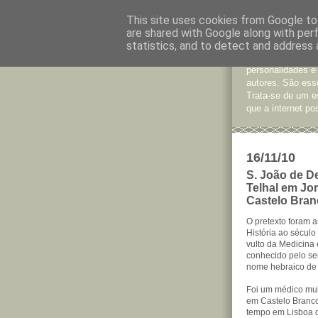
This site uses cookies from Google to 
are shared with Google along with per
Jornal d
statistics, and to detect and address 
São muitos os te
personalidades e
autores. São esse
Trata-se de um e
que a internet pos
16/11/10
S. João de D
Telhal em Jo
Castelo Bran
O pretexto foram a
História ao século
vulto da Medicina
conhecido pelo se
nome hebraico de
Foi um médico mui
em Castelo Branco
tempo em Lisboa d