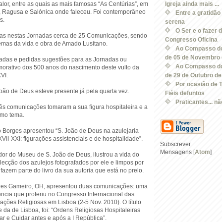
lor, entre as quais as mais famosas “As Centúrias”, em
Igreja ainda mais ...
a, Ragusa e Salónica onde faleceu. Foi contemporâneo
Entre a gratidão 
s.
serena
O Ser e o fazer 
as nestas Jornadas cerca de 25 Comunicações, sendo
Congresso Oficina
temas da vida e obra de Amado Lusitano.
Ao Compasso do
de 05 de Novembro d
adas e pedidas sugestões para as Jornadas ou
Ao Compasso do
rativo dos 500 anos do nascimento deste vulto da
VI.
de 29 de Outubro de.
Por ocasião de 
oão de Deus esteve presente já pela quarta vez.
Fiéis defuntos
Praticantes... nã
rês comunicações tomaram a sua figura hospitaleira e a
omo tema.
 Borges apresentou “S. João de Deus na azulejaria
XVII-XXI: figurações assistenciais e de hospitalidade”.
Subscrever
Mensagens [
Atom
]
dor do Museu de S. João de Deus, ilustrou a vida do
ecção dos azulejos fotografados por ele e limpos por
 fazem parte do livro da sua autoria que está no prelo.
ires Gameiro, OH, apresentou duas comunicações: uma
ência que proferiu no Congresso Internacional das
ções Religiosas em Lisboa (2-5 Nov. 2010). O título
te da de Lisboa, foi: “Ordens Religiosas Hospitaleiras
tar e Cuidar antes e após a I República”.