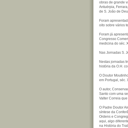
obras de grande va
Antuérpia, Ferrar
de S. João de Deu
Foram apresentad
oito sobre vários 
Foram já apresent
Congresso Comemo
medicina do séc. X
Nas Jornadas S. J
Nestas jornadas t
história da O.H. c
O Doutor Moutinho
em Portugal, séc. 
O autor, Conserva
Santo com uma sel
Valter Correia que
O Padre Doutor A
síntese da Confer
Ordens e Congrega
aqui, algo diferen
na História do Tra