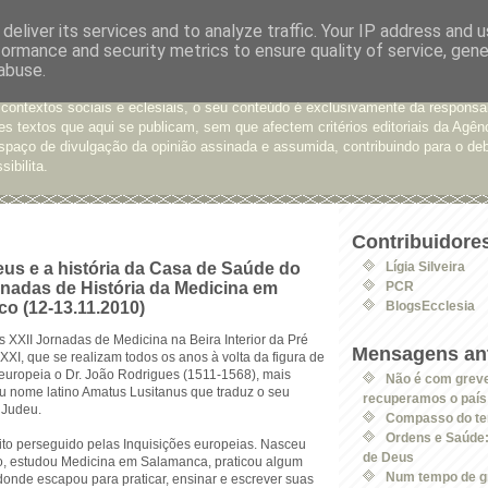
deliver its services and to analyze traffic. Your IP address and 
formance and security metrics to ensure quality of service, gen
e Opinião
abuse.
xtos enviados para a Agência Ecclesia com pedido de publicação. De diferen
 contextos sociais e eclesiais, o seu conteúdo é exclusivamente da responsa
s textos que aqui se publicam, sem que afectem critérios editoriais da Agên
spaço de divulgação da opinião assinada e assumida, contribuindo para o deb
sibilita.
Contribuidore
eus e a história da Casa de Saúde do
Lígia Silveira
rnadas de História da Medicina em
PCR
co (12-13.11.2010)
BlogsEcclesia
s XXII Jornadas de Medicina na Beira Interior da Pré
Mensagens ant
 XXI, que se realizam todos os anos à volta da figura de
 europeia o Dr. João Rodrigues (1511-1568), mais
Não é com grev
u nome latino Amatus Lusitanus que traduz o seu
recuperamos o país
 Judeu.
Compasso do t
Ordens e Saúde
to perseguido pelas Inquisições europeias. Nasceu
de Deus
, estudou Medicina em Salamanca, praticou algum
Num tempo de gr
onde escapou para praticar, ensinar e escrever suas