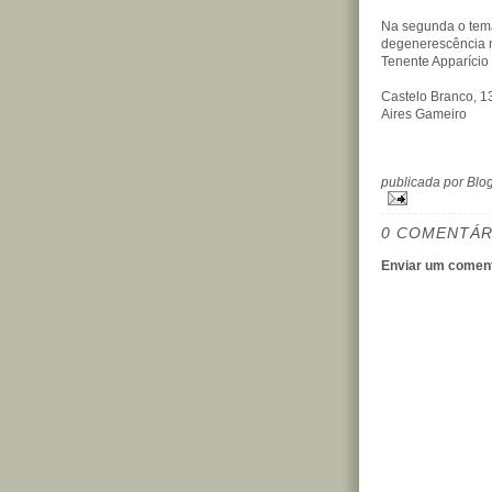
Na segunda o tema 
degenerescência m
Tenente Apparício
Castelo Branco, 
Aires Gameiro
publicada por Bl
0 COMENTÁR
Enviar um coment