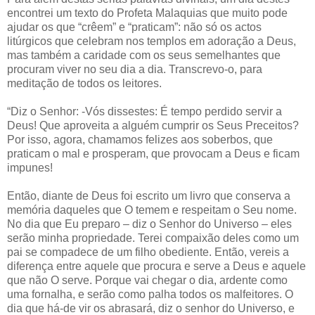
encontrei um texto do Profeta Malaquias que muito pode
ajudar os que “crêem” e “praticam”: não só os actos
litúrgicos que celebram nos templos em adoração a Deus,
mas também a caridade com os seus semelhantes que
procuram viver no seu dia a dia. Transcrevo-o, para
meditação de todos os leitores.
“Diz o Senhor: -Vós dissestes: É tempo perdido servir a
Deus! Que aproveita a alguém cumprir os Seus Preceitos?
Por isso, agora, chamamos felizes aos soberbos, que
praticam o mal e prosperam, que provocam a Deus e ficam
impunes!
Então, diante de Deus foi escrito um livro que conserva a
memória daqueles que O temem e respeitam o Seu nome.
No dia que Eu preparo – diz o Senhor do Universo – eles
serão minha propriedade. Terei compaixão deles como um
pai se compadece de um filho obediente. Então, vereis a
diferença entre aquele que procura e serve a Deus e aquele
que não O serve. Porque vai chegar o dia, ardente como
uma fornalha, e serão como palha todos os malfeitores. O
dia que há-de vir os abrasará, diz o senhor do Universo, e