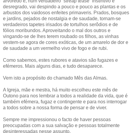
arvoredo e, num verdadeiro “streap tease” instintivo e
desregrado, vai despindo a pouco e pouco as plantas e os
arbustos dos vaidosos enfeites primaveris. Prados, bosques
e jardins, pejados de nostalgia e de saudade, tornam-se
verdadeiros tapetes irisados de tortulhos serôdios e de
fólios moribundos. Aproveitando o mal dos outros e
vingando-se de lhes terem roubado os filhos, as vinhas
vestem-se agora de cores exóticas, de um amarelo de dor e
de saudade a um vermelho vivo de fogo e de rubi.
Como sabemos, estes rubores e atavios são fugazes e
efémeros. Mais alguns dias, e tudo desaparece.
Vem isto a propósito do chamado Mês das Almas.
A Igreja, mãe e mestra, há muito escolheu este mês de
Outono para nos lembrar a todos a realidade da vida, que é
também efémera, fugaz e contingente e para nos interrogar
a todos sobre a nossa forma de pensar e de viver.
Sempre me impressionou o facto de haver pessoas
preocupadas com a sua salvação e pessoas totalmente
desinteressadas nesse assunto.