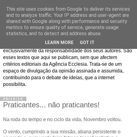
This site uses cookies from Google to deliver its services
Jornal de Opinião
and to analyze traffic. Your IP address and user-agent are
shared with Google along with performance and security
metrics to ensure quality of service, generate usage
São muitos os textos enviados para a Agência Ecclesia com
statistics, and to detect and address abuse.
pedido de publicação. De diferentes personalidades e
LEARN MORE
GOT IT
contextos sociais e eclesiais, o seu conteúdo é
exclusivamente da responsabilidade dos seus autores. São
esses textos que aqui se publicam, sem que afectem
critérios editoriais da Agência Ecclesia. Trata-se de um
espaço de divulgação da opinião assinada e assumida,
contribuindo para o debate de ideias, que a internet
possibilita.
28/10/10
Praticantes... não praticantes!
Na roda do tempo e no ciclo da vida, Novembro voltou.
O vento, cumprindo a sua missão, abana persistente o