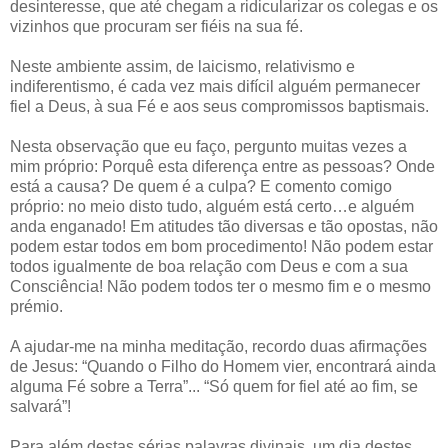
desinteresse, que até chegam a ridicularizar os colegas e os
vizinhos que procuram ser fiéis na sua fé.
Neste ambiente assim, de laicismo, relativismo e
indiferentismo, é cada vez mais difícil alguém permanecer
fiel a Deus, à sua Fé e aos seus compromissos baptismais.
Nesta observação que eu faço, pergunto muitas vezes a
mim próprio: Porquê esta diferença entre as pessoas? Onde
está a causa? De quem é a culpa? E comento comigo
próprio: no meio disto tudo, alguém está certo…e alguém
anda enganado! Em atitudes tão diversas e tão opostas, não
podem estar todos em bom procedimento! Não podem estar
todos igualmente de boa relação com Deus e com a sua
Consciência! Não podem todos ter o mesmo fim e o mesmo
prémio.
A ajudar-me na minha meditação, recordo duas afirmações
de Jesus: “Quando o Filho do Homem vier, encontrará ainda
alguma Fé sobre a Terra”... “Só quem for fiel até ao fim, se
salvará”!
Para além destas sérias palavras divinais, um dia destes