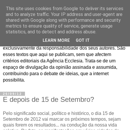
This site uses cookies from Google to deliver its services
Jornal de Opinião
and to analyze traffic. Your IP address and user-agent are
shared with Google along with performance and security
metrics to ensure quality of service, generate usage
São muitos os textos enviados para a Agência Ecclesia com
statistics, and to detect and address abuse.
pedido de publicação. De diferentes personalidades e
LEARN MORE
GOT IT
contextos sociais e eclesiais, o seu conteúdo é
exclusivamente da responsabilidade dos seus autores. São
esses textos que aqui se publicam, sem que afectem
critérios editoriais da Agência Ecclesia. Trata-se de um
espaço de divulgação da opinião assinada e assumida,
contribuindo para o debate de ideias, que a internet
possibilita.
26/09/12
E depois de 15 de Setembro?
Pelo significado social, político e histórico, o dia 15 de
Setembro de 2012 vai marcar os próximos tempos, sejam
quais forem os resultados... na condução da nossa vida