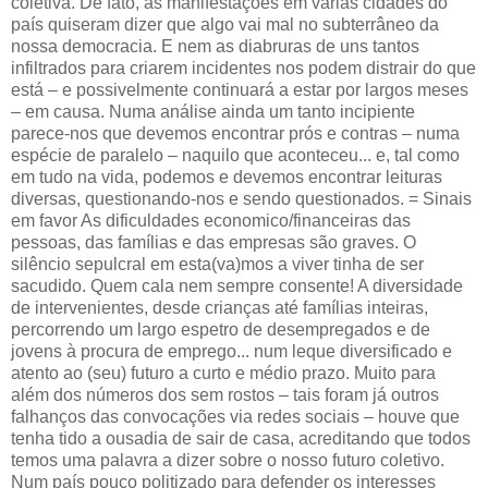
coletiva. De fato, as manifestações em várias cidades do
país quiseram dizer que algo vai mal no subterrâneo da
nossa democracia. E nem as diabruras de uns tantos
infiltrados para criarem incidentes nos podem distrair do que
está – e possivelmente continuará a estar por largos meses
– em causa.
Numa análise ainda um tanto incipiente
parece-nos que devemos encontrar prós e contras – numa
espécie de paralelo – naquilo que aconteceu... e, tal como
em tudo na vida, podemos e devemos encontrar leituras
diversas, questionando-nos e sendo questionados. = Sinais
em favor As dificuldades economico/financeiras das
pessoas, das famílias e das empresas são graves. O
silêncio sepulcral em esta(va)mos a viver tinha de ser
sacudido. Quem cala nem sempre consente! A diversidade
de intervenientes, desde crianças até famílias inteiras,
percorrendo um largo espetro de desempregados e de
jovens à procura de emprego... num leque diversificado e
atento ao (seu) futuro a curto e médio prazo. Muito para
além dos números dos sem rostos – tais foram já outros
falhanços das convocações via redes sociais – houve que
tenha tido a ousadia de sair de casa, acreditando que todos
temos uma palavra a dizer sobre o nosso futuro coletivo.
Num país pouco politizado para defender os interesses