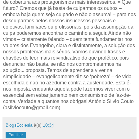
de cobertura aos protagonismos mais interesseiros. = Que
futuro? Cremos que já basta de culparmos os outros –
embora haja quem seja culpado e não o assuma! – para nos
desculparmos pelos nossos insucessos pessoais e
coletivos, familiares ou profissonais, pois da assumpção da
culpa poderemos encontrar o caminho a seguir. Ainda não
vimos – cristamente falando – quem tente fundamentar nos
valores dos Evangelho, clara e distintamente, a solução dos
nossos problemas mais sérios. Vamos ouvindo frases e
chavões de teor mais reivindicativo do que profético, pois
denunciar não basta, se não nos comprometermos na
solução... proposta. Temos de aprender a viver na
simplicidade – evangelicamente diz-se ‘pobreza’ – de vida
escolhida e não no azedume contra a austeridade. Esta é-
nos imposta, enquanto aquela pode fazermos viver com o
essencial sem esbanjamento nem consumismo de faz-de-
conta. Verdade a quantos nos obrigas! António Sílvio Couto
(asilviocouto@gmail.com)
BlogsEcclesia
à(s)
10:34
Partilhar