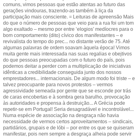
comuns, vimos pessoas que estão atentas ao futuro das
gerações vindouras, trazendo-as também à liça da
participação mais consciente. = Leituras de apreensão Mais
do que o número de pessoas que veio para a rua foi um tom
algo exaltado – mesmo por entre ‘elogios’ medíocres para o
bom comportamento (dito) cívico dos manifestantes – e
revivalista do tempo do prec... no distante verão de 75. Até
algumas palavras de ordem soavam àquela época! Vimos
muita gente mais interessada nas suas regalias e obejtivos
do que pessoas preocupadas com o futuro do país, pois
podemos deitar a perder com a multiplicação de iniciativas
idênticas a credibilidade conseguida junto dos nossos
emprestadores... internacionais. De algum modo foi triste – e
talvez preocupante para novos protestos – vermos
agressividade semeada por gente que se esconde por trás
de caras encobertas e à sombra gera barulho, provocação
às autoridades e propensa à destruição... A Grécia pode
repetir-se em Portugal! Seria desagradável e incontrolável...
Numa espécie de associação na desgraça não havia
necessidade de vermos certos aproveitamentos – sindicais,
partidários, grupais e de lóbi – por entre os que se quiseram
manifestar, pois nem sempre a desgraça alheia pode servir