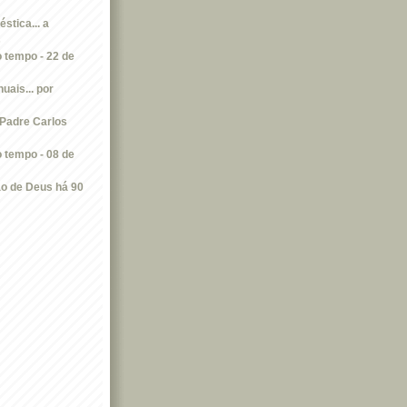
tica... a
s
 tempo - 22 de
uais... por
Padre Carlos
 tempo - 08 de
ão de Deus há 90