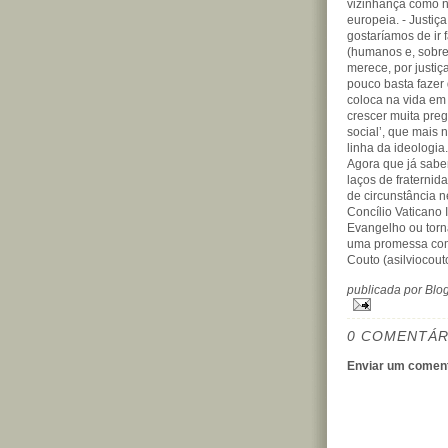
vizinhança como no
europeia. - Justiç
gostaríamos de ir
(humanos e, sobret
merece, por justiça
pouco basta fazer 
coloca na vida em 
crescer muita preg
social’, que mais 
linha da ideologia.
Agora que já sabem
laços de fraterni
de circunstância 
Concílio Vaticano 
Evangelho ou torn
uma promessa com m
Couto (asilviocou
publicada por Bl
0 COMENTÁR
Enviar um coment