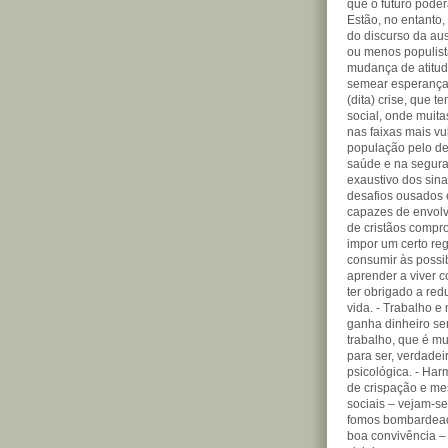
que o futuro poder
Estão, no entanto, 
do discurso da aus
ou menos populis
mudança de atitude
semear esperanças
(dita) crise, que 
social, onde muita
nas faixas mais vul
população pelo de
saúde e na segura
exaustivo dos sina
desafios ousados 
capazes de envol
de cristãos compr
impor um certo re
consumir às possi
aprender a viver 
ter obrigado a red
vida. - Trabalho 
ganha dinheiro se
trabalho, que é mu
para ser, verdadei
psicológica. - Har
de crispação e me
sociais – vejam-se
fomos bombardeado
boa convivência –