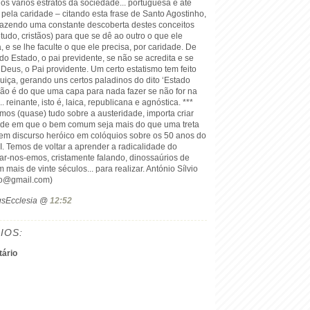
s vários estratos da sociedade... portuguesa e até
a pela caridade – citando esta frase de Santo Agostinho,
 fazendo uma constante descoberta destes conceitos
udo, cristãos) para que se dê ao outro o que ele
, e se lhe faculte o que ele precisa, por caridade. De
do Estado, o pai previdente, se não se acredita e se
Deus, o Pai providente. Um certo estatismo tem feito
uiça, gerando uns certos paladinos do dito ‘Estado
não é do que uma capa para nada fazer se não for na
.. reinante, isto é, laica, republicana e agnóstica. ***
os (quase) tudo sobre a austeridade, importa criar
dade em que o bem comum seja mais do que uma treta
nem discurso heróico em colóquios sobre os 50 anos do
II. Temos de voltar a aprender a radicalidade do
ar-nos-emos, cristamente falando, dinossaúrios de
ais de vinte séculos... para realizar. António Sílvio
to@gmail.com)
ogsEcclesia @
12:52
IOS:
ário