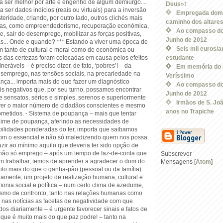
á ser melhor por arte e engenho de algum demiurgo....
Deus»!
a ser dados indícios (reais ou virtuais) para a inversão
Empregada domés
teridade, criando, por outro lado, outros clichés mais
caminho dos altare
tas, como empreendedorismo, recuperação económica,
Ao compasso do
, sair do desemprego, mobilizar as forças positivas,
Junho de 2012
... Onde e quando? *** Estando a viver uma época de
Seis mil euros/an
tem tanto de cultural e moral como de económica ou
s das certezas foram colocadas em causa pelos efeitos
estudante
neráveis – é preciso dizer, de fato, ‘pobres’! – da
Em memória do 
semprego, nas tensões sociais, na precariedade na
Veríssimo
nça... importa mais do que fazer um diagnóstico
Ao compasso do
is negativos que, por seu turno, possamos encontrar
Junho de 2012
e sensatos, sérios e simples, serenos e superiormente
Irmãos de S. Jo
ver o maior número de cidadãos conscientes e mesmo
anos no Trapiche
ometidos. - Sistema de poupança – mais que tentar
gime de poupança, aferindo as necessidades de
bilidades ponderadas do ter, importa que saibamos
com o essencial e não só maledizendo quem nos possa
uzir ao mínimo aquilo que deveria ter sido opção de
e não só emprego – após um tempo de faz-de-conta que
Subscrever
m trabalhar, temos de aprender a agradecer o dom do
Mensagens [
Atom
]
ito mais do que o ganha-pão (pessoal ou da família)
ramente, um projeto de realização humana, cultural e
monia social e política – num certo clima de azedume,
smo de confronto, tanto nas relações humanas como
 nas notícias as facetas de negatividade com que
s diariamente – é urgente favorecer sinais e fatos de
 que é muito mais do que paz podre! – tanto na