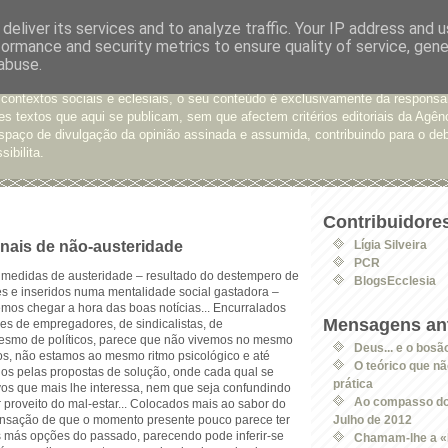
deliver its services and to analyze traffic. Your IP address and 
formance and security metrics to ensure quality of service, gen
e Opinião
abuse.
xtos enviados para a Agência Ecclesia com pedido de publicação. De diferen
 contextos sociais e eclesiais, o seu conteúdo é exclusivamente da responsa
s textos que aqui se publicam, sem que afectem critérios editoriais da Agên
spaço de divulgação da opinião assinada e assumida, contribuindo para o deb
sibilita.
Contribuidore
nais de não-austeridade
Lígia Silveira
PCR
medidas de austeridade – resultado do destempero de
BlogsEcclesia
es e inseridos numa mentalidade social gastadora –
mos chegar a hora das boas notícias...
Encurralados
Mensagens ant
des de empregadores, de sindicalistas, de
esmo de políticos, parece que não vivemos no mesmo
Deus... e o bosã
os, não estamos ao mesmo ritmo psicológico e até
O teórico que n
ados pelas propostas de solução, onde cada qual se
prática
vos que mais lhe interessa, nem que seja confundindo
Ao compasso do
ar proveito do mal-estar... Colocados mais ao sabor do
nsação de que o momento presente pouco parece ter
Julho de 2012
 más opções do passado, parecendo pode inferir-se
Chamam-lhe a «P