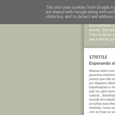
This site uses cookies from Google to 
are shared with Google along with per
Jornal d
statistics, and to detect and address 
São muitos os te
personalidades e
autores. São esse
Trata-se de um e
que a internet pos
17/07/12
Esperando si
Massacrados com 
governos anterior
parece que não ve
por díspares atitu
trabalhadores e m
país ou, pelo men
cultural... Baralh
reveste dos objeti
as turbas para tir
imediato, numa se
com as boas ou as