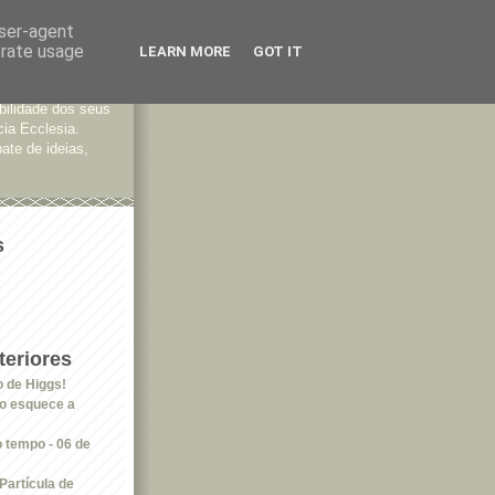
user-agent
erate usage
LEARN MORE
GOT IT
tes
bilidade dos seus
cia Ecclesia.
ate de ideias,
s
eriores
o de Higgs!
ão esquece a
 tempo - 06 de
artícula de