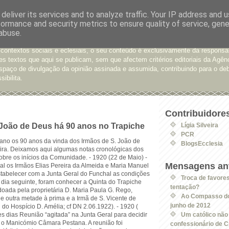
deliver its services and to analyze traffic. Your IP address and 
formance and security metrics to ensure quality of service, gen
e Opinião
abuse.
xtos enviados para a Agência Ecclesia com pedido de publicação. De diferen
 contextos sociais e eclesiais, o seu conteúdo é exclusivamente da responsa
s textos que aqui se publicam, sem que afectem critérios editoriais da Agên
spaço de divulgação da opinião assinada e assumida, contribuindo para o deb
sibilita.
Contribuidore
 João de Deus há 90 anos no Trapiche
Lígia Silveira
PCR
ano os 90 anos da vinda dos Irmãos de S. João de
BlogsEcclesia
ra. Deixamos aqui algumas notas cronológicas dos
bre os inícios da Comunidade.
- 1920 (22 de Maio) -
Mensagens ant
 os Irmãos Elias Pereira da Almeida e Maria Manuel
tabelecer com a Junta Geral do Funchal as condições
Troca de favores
dia seguinte, foram conhecer a Quinta do Trapiche
tentação?
 doada pela proprietária D. Maria Paula G. Rego,
Ao Compasso do
e outra metade à prima e a Irmã de S. Vicente de
junho de 2012
do Hospício D. Amélia; cf DN 2.06.1922). - 1920 (
s dias Reunião “agitada” na Junta Geral para decidir
Um católico não 
s o Manicómio Câmara Pestana. A reunião foi
confessionário de Cr