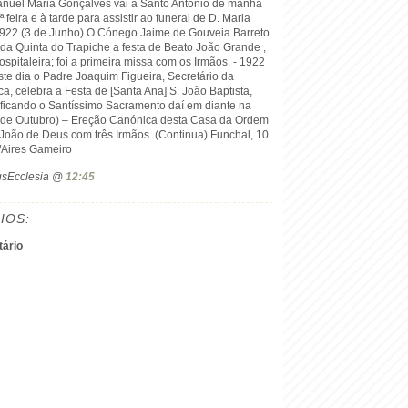
nuel Maria Gonçalves vai a Santo António de manhã
 feira e à tarde para assistir ao funeral de D. Maria
1922 (3 de Junho) O Cónego Jaime de Gouveia Barreto
 da Quinta do Trapiche a festa de Beato João Grande ,
pitaleira; foi a primeira missa com os Irmãos. - 1922
te dia o Padre Joaquim Figueira, Secretário da
a, celebra a Festa de [Santa Ana] S. João Baptista,
 ficando o Santíssimo Sacramento daí em diante na
0 de Outubro) – Ereção Canónica desta Casa da Ordem
 João de Deus com três Irmãos. (Continua) Funchal, 10
/Aires Gameiro
ogsEcclesia @
12:45
IOS:
ário