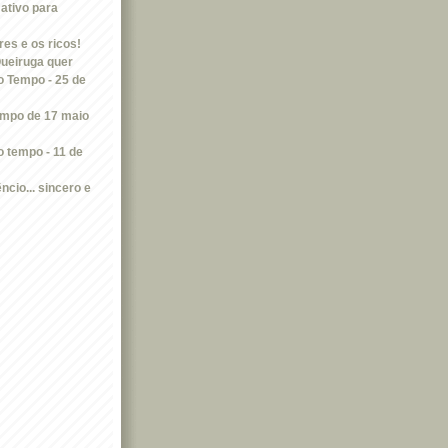
ativo para
res e os ricos!
Queiruga quer
 Tempo - 25 de
mpo de 17 maio
 tempo - 11 de
ncio... sincero e