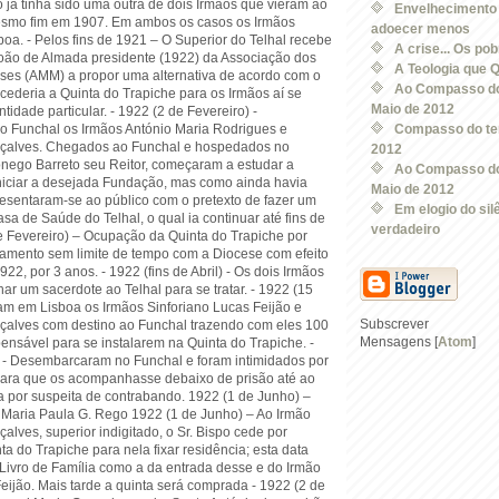
 já tinha sido uma outra de dois Irmãos que vieram ao
Envelhecimento 
esmo fim em 1907. Em ambos os casos os Irmãos
adoecer menos
oa. - Pelos fins de 1921 – O Superior do Telhal recebe
A crise... Os pob
João de Almada presidente (1922) da Associação dos
A Teologia que 
es (AMM) a propor uma alternativa de acordo com o
Ao Compasso do
cederia a Quinta do Trapiche para os Irmãos aí se
Maio de 2012
tidade particular. - 1922 (2 de Fevereiro) -
 Funchal os Irmãos António Maria Rodrigues e
Compasso do te
çalves. Chegados ao Funchal e hospedados no
2012
nego Barreto seu Reitor, começaram a estudar a
Ao Compasso do
iniciar a desejada Fundação, mas como ainda havia
Maio de 2012
resentaram-se ao público com o pretexto de fazer um
Em elogio do silê
asa de Saúde do Telhal, o qual ia continuar até fins de
verdadeiro
de Fevereiro) – Ocupação da Quinta do Trapiche por
damento sem limite de tempo com a Diocese com efeito
922, por 3 anos. - 1922 (fins de Abril) - Os dois Irmãos
r um sacerdote ao Telhal para se tratar. - 1922 (15
m em Lisboa os Irmãos Sinforiano Lucas Feijão e
Subscrever
alves com destino ao Funchal trazendo com eles 100
Mensagens [
Atom
]
ensável para se instalarem na Quinta do Trapiche. -
 - Desembarcaram no Funchal e foram intimidados por
para que os acompanhasse debaixo de prisão até ao
a por suspeita de contrabando. 1922 (1 de Junho) –
 Maria Paula G. Rego 1922 (1 de Junho) – Ao Irmão
lves, superior indigitado, o Sr. Bispo cede por
a do Trapiche para nela fixar residência; esta data
 Livro de Família como a da entrada desse e do Irmão
eijão. Mais tarde a quinta será comprada - 1922 (2 de