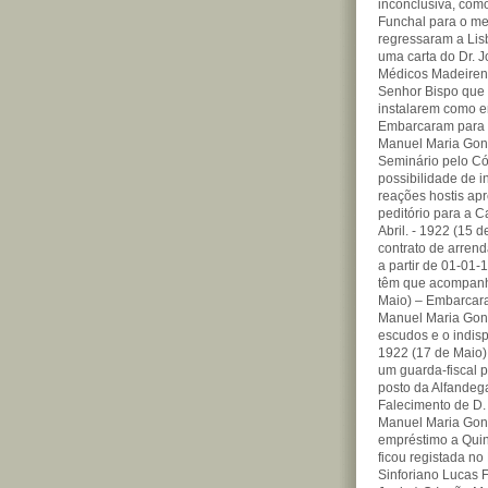
inconclusiva, como
Funchal para o m
regressaram a Lisb
uma carta do Dr. 
Médicos Madeirens
Senhor Bispo que 
instalarem como en
Embarcaram para o
Manuel Maria Gon
Seminário pelo Có
possibilidade de 
reações hostis ap
peditório para a C
Abril. - 1922 (15 
contrato de arren
a partir de 01-01-1
têm que acompanha
Maio) – Embarcara
Manuel Maria Gonç
escudos e o indisp
1922 (17 de Maio)
um guarda-fiscal 
posto da Alfandeg
Falecimento de D.
Manuel Maria Gonça
empréstimo a Quint
ficou registada no
Sinforiano Lucas F