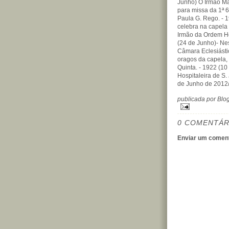
Junho) O Irmão Ma
para missa da 1ª 6ª
Paula G. Rego. - 
celebra na capela
Irmão da Ordem Hos
(24 de Junho)- Nes
Câmara Eclesiástic
oragos da capela,
Quinta. - 1922 (1
Hospitaleira de S.
de Junho de 2012
publicada por Bl
0 COMENTÁR
Enviar um coment