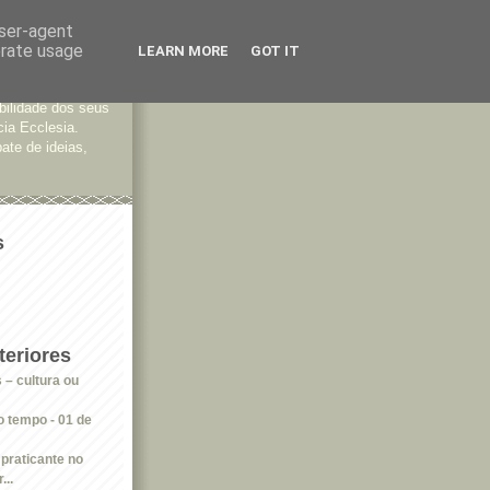
user-agent
erate usage
LEARN MORE
GOT IT
tes
bilidade dos seus
cia Ecclesia.
ate de ideias,
s
eriores
 – cultura ou
 tempo - 01 de
praticante no
...