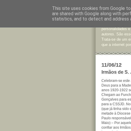
This site uses cookies from Google to 
are shared with Google along with per
Jornal d
statistics, and to detect and address 
São muitos os te
personalidades e
autores. São esse
Trata-se de um e
que a internet pos
11/06/12
Irmãos de S.
Celebram-se este 
Deus para a Madei
anos 1920-1922 so
Chegam ao Funchal
Gonçalves para es
para a CSSJD. No 
(que já tinha sido
metade à Diocese 
Paulo responsável 
Maio) – Por aquele
confiar aos Irmão