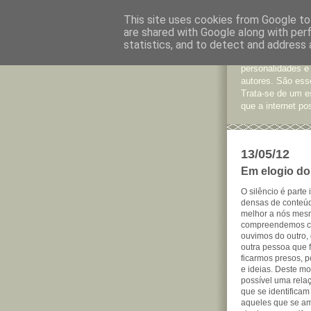
This site uses cookies from Google to 
are shared with Google along with per
Jornal d
statistics, and to detect and address 
São muitos os te
personalidades e
autores. São esse
Trata-se de um e
que a internet pos
13/05/12
Em elogio do 
O silêncio é parte
densas de conteúd
melhor a nós mes
compreendemos co
ouvimos do outro,
outra pessoa que 
ficarmos presos, p
e ideias. Deste m
possível uma rela
que se identifica
aqueles que se am