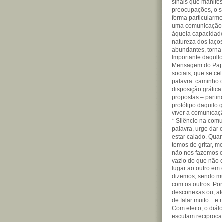
sinais que manifes
preocupações, o s
forma particularme
uma comunicação a
àquela capacidade
natureza dos laço
abundantes, torna-
importante daquilo
Mensagem do Papa
sociais, que se ce
palavra: caminho 
disposição gráfica
propostas – parti
protótipo daquilo 
viver a comunicaçã
* Silêncio na com
palavra, urge dar 
estar calado. Qua
temos de gritar, m
não nos fazemos ou
vazio do que não 
lugar ao outro em 
dizemos, sendo m
com os outros. Por
desconexas ou, at
de falar muito... 
Com efeito, o diá
escutam reciproca