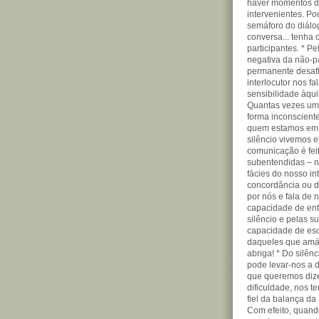
haver momentos de
intervenientes. Po
semáforo do diálog
conversa... tenha 
participantes. * P
negativa da não-p
permanente desafi
interlocutor nos f
sensibilidade àqu
Quantas vezes um
forma inconscient
quem estamos em c
silêncio vivemos 
comunicação é fei
subentendidas – n
fácies do nosso i
concordância ou d
por nós e fala de 
capacidade de ent
silêncio e pelas su
capacidade de escu
daqueles que amám
abriga! * Do silên
pode levar-nos a d
que queremos dize
dificuldade, nos te
fiel da balança da 
Com efeito, quand