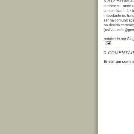
o vazio mas aquel
conhecer – onde u
cumplicidade faz to
importante no tra
ser na comunicaçã
na devida correlaç
(asilviocouto@gma
publicada por Bl
0 COMENTÁR
Enviar um coment