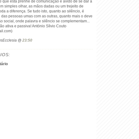
e que está prenhe de comunicação e ávido de se dar a
m simples olhar, as mãos dadas ou um trejeito de
da a diferença. Se tudo isto, quanto ao silêncio, é
to das pessoas umas com as outras, quanto mais o deve
o social, onde palavra e silêncio se complementam...
ão ativa e passiva! António Sílvio Couto
il.com)
ogsEcclesia @
23:50
IOS:
ário