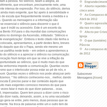
tam a pessoa. No silêncio, falam a alegria, as
Engrandeciment
ofrimento, que encontram, precisamente nele, uma
Aborto repetido 
nte intensa de expressão. Por isso, do silêncio, deriva
cinco anos
inda mais exigente, que faz apelo à sensibilidade e
Ao Compasso do
 de escuta que frequentemente revela a medida e a
Abril de 2012
s. Quando as mensagens e a informação são
Quatro agressõe
se essencial o silêncio para discernir o que é
 que é inútil ou acessório. Este é um excerto da
dia nas escolas
 Bento XVI para o dia mundial das comunicações
Afecto por Crist
lebra no domingo da Ascensão, intitulado: ‘Silêncio e
Igreja
de evangelização’. Embora o texto citado não tenha a
O que (também) 
 colocada, apresentamos, a partir destes ítens, breves
Páscoa
ndo daquilo que diz o Papa, sendo ele mesmo um
Ao compasso do 
que partilha neste texto – em ordem a aprendermos a
de 2012
o do silêncio e a apreciar o silêncio na comunicação:
unicação Num tempo em que se vive a inflação da
oportunidade ao silêncio, que é muito mais do que
nta verborreia impede a comunicação. Quantas vezes
esmo que o interlocutor possa estar ao pé de nós, e
vir. Quantas vezes o silêncio nos pode atraiçoar pelo
Subscrever
dizemos. * No silêncio conhecemo-nos... melhor, dando
Mensagens [
Atom
]
escuta É preciso parar e dar conteúdo àquilo que
uito mais exigentes connosco mesmos do que para
 vezes falar é mais do que dizer palavras... ocas,
é, impensadas. Quem tem pouco a dizer corre o risco
e não dizer nada, deixando, assim, a nu uma vacuidade!
logo gera-se entre, pelo menos, duas pessoas que se
mente. Na troca de palavras entre um e outro tem de