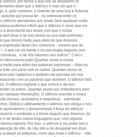
 silêncio, por forma a que não se atropelem os
deríamos dizer que o silênico é mais do que o
o; é, pelo contrário, o cimento de uma boa e frutuosa
o assunto que possa ter... no interesse entre os
elo silêncio atendemos aos sinais Sem qualquer visão
alavra podemos inferir que o silêncio é como que um
o à descoberta dos sinais com que o nosso
ala sem dizer e se nos revela na sua mais profunda
ilo que somos muito para além do que dizemos...
a expressão facial nos comunica – mesmo que de
e – o que vai na mente e na psicologia daquele com
onversa... e de nós mesmos aos outros! * Com o
em intercomunicação Quantas vezes a nossa
ta muito para além das palavras expressas – ditas ou
o trato uns para com os outros. Quantas vezes na
nterlocutor captamos e também ele percebe em nós
esacordo com as palavras que dizemos. O silêncio fala
nós. O silêncio exprime o que somos e dá-nos
ender os outros. Quantas vezes nos entendemos pelo
as variadas interjeições. O silêncio exercita a nossa
ta sincera, verdadeira e respeitosa... sobretudo
os. Efetiva e afetivamente o silêncio nos obriga e nos
cio aprendemos o discernimento A força do silêncio
iscernir o conteúdo e a forma daquilo que dizemos, do
r e de tantas outras linguagens que, com alguma
ntamos exprimir. Por isso, o silêncio é (ou pode ser) o
aferição do dito, do não dito e do desejável em dizer.
o acabam as palavras, como que resta o silêncio – não