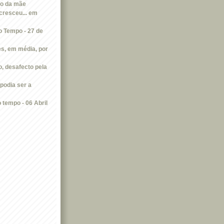
o da mãe
cresceu... em
 Tempo - 27 de
s, em média, por
o, desafecto pela
podia ser a
tempo - 06 Abril