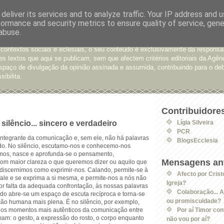
deliver its services and to analyze traffic. Your IP address and 
formance and security metrics to ensure quality of service, gen
e Opinião
abuse.
xtos enviados para a Agência Ecclesia com pedido de publicação. De diferen
 contextos sociais e eclesiais, o seu conteúdo é exclusivamente da responsa
s textos que aqui se publicam, sem que afectem critérios editoriais da Agên
spaço de divulgação da opinião assinada e assumida, contribuindo para o deb
sibilita.
Contribuidore
silêncio... sincero e verdadeiro
Lígia Silveira
PCR
 integrante da comunicação e, sem ele, não há palavras
BlogsEcclesia
o. No silêncio, escutamo-nos e conhecemo-nos
mos, nasce e aprofunda-se o pensamento,
Mensagens ant
m maior clareza o que queremos dizer ou aquilo que
 discernimos como exprimir-nos.
Calando, permite-se à
Afecto por Crist
fale e se exprima a si mesma, e permite-nos a nós não
Igreja?
or falta da adequada confrontação, às nossas palavras
Colaboração... A
odo abre-se um espaço de escuta recíproca e torna-se
ou promiscuidade?
ção humana mais plena. É no silêncio, por exemplo,
m os momentos mais autênticos da comunicação entre
Por aí Timor con
am: o gesto, a expressão do rosto, o corpo enquanto
não vou por aí?