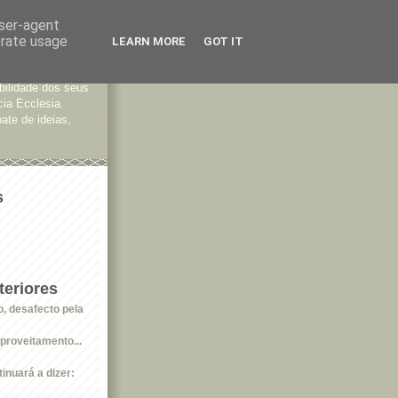
user-agent
erate usage
LEARN MORE
GOT IT
tes
bilidade dos seus
cia Ecclesia.
ate de ideias,
s
eriores
o, desafecto pela
proveitamento...
tinuará a dizer: