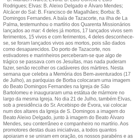
Rodrigues; Elvas: B. Aleixo Delgado e Álvaro Mendes;
Alcácer do Sal: B. Francisco de Magalhães; Borba: B.
Domingos Fernandes. A baía de Tazacorte, na ilha de La
Palma, testemunhou o martírio dos Quarenta Missionários
lançados ao mar: 4 deles já mortos, 17 lançados vivos sem
ferimentos, 15 vivos e com ferimentos, 4 deles desconhece-
se, se foram lançados vivos aos mortos, pois são dados
como desaparecidos. Do porto de Tazacorte, nos
estivadores e marinheiros perceberam-se que algo de
trágico se passava com os Jesuítas, mas nada puderam
fazer, senão recolher os cadáveres dos mártires. Nesta
semana que celebra a Memória dos Bem-aventurados (17
de Julho), as paróquias de Borba colocaram uma imagem
do Beato Domingos Fernandes na Igreja de São
Bartolomeu e inauguraram uma estátua de mármore no
largo da mesma Igreja. No dia 21 de Julho, também Elvas,
sob a presidência do Sr. Arcebispo de Évora, vai colocar
num dos altares da Igreja de S. Domingos a imagem do
Beato Aleixo Delgado, junto à imagem do Beato Álvaro
Mendes, seu conterrâneo e companheiro no martírio. Aos
promotores destas duas iniciativas, a todos quantos
apoiaram e se uniram em oração, os nossos parabéns e as