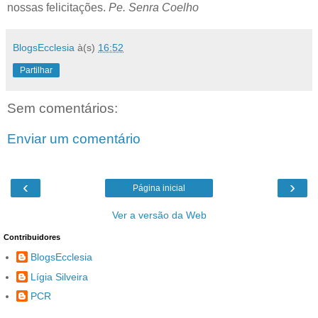
nossas felicitações.
Pe. Senra Coelho
BlogsEcclesia
à(s)
16:52
Partilhar
Sem comentários:
Enviar um comentário
‹
›
Página inicial
Ver a versão da Web
Contribuidores
BlogsEcclesia
Lígia Silveira
PCR