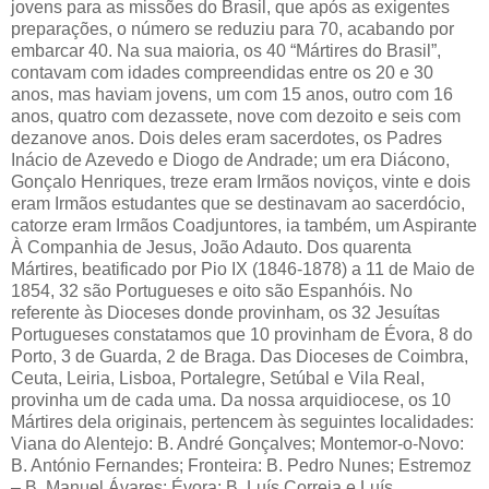
jovens para as missões do Brasil, que após as exigentes
preparações, o número se reduziu para 70, acabando por
embarcar 40. Na sua maioria, os 40 “Mártires do Brasil”,
contavam com idades compreendidas entre os 20 e 30
anos, mas haviam jovens, um com 15 anos, outro com 16
anos, quatro com dezassete, nove com dezoito e seis com
dezanove anos. Dois deles eram sacerdotes, os Padres
Inácio de Azevedo e Diogo de Andrade; um era Diácono,
Gonçalo Henriques, treze eram Irmãos noviços, vinte e dois
eram Irmãos estudantes que se destinavam ao sacerdócio,
catorze eram Irmãos Coadjuntores, ia também, um Aspirante
À Companhia de Jesus, João Adauto. Dos quarenta
Mártires, beatificado por Pio IX (1846-1878) a 11 de Maio de
1854, 32 são Portugueses e oito são Espanhóis. No
referente às Dioceses donde provinham, os 32 Jesuítas
Portugueses constatamos que 10 provinham de Évora, 8 do
Porto, 3 de Guarda, 2 de Braga. Das Dioceses de Coimbra,
Ceuta, Leiria, Lisboa, Portalegre, Setúbal e Vila Real,
provinha um de cada uma. Da nossa arquidiocese, os 10
Mártires dela originais, pertencem às seguintes localidades:
Viana do Alentejo: B. André Gonçalves; Montemor-o-Novo:
B. António Fernandes; Fronteira: B. Pedro Nunes; Estremoz
– B. Manuel Ávares; Évora: B. Luís Correia e Luís