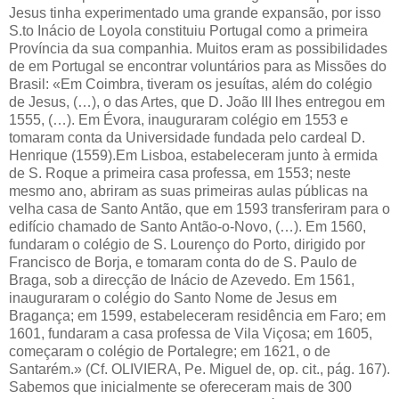
Jesus tinha experimentado uma grande expansão, por isso
S.to Inácio de Loyola constituiu Portugal como a primeira
Província da sua companhia. Muitos eram as possibilidades
de em Portugal se encontrar voluntários para as Missões do
Brasil: «Em Coimbra, tiveram os jesuítas, além do colégio
de Jesus, (…), o das Artes, que D. João III lhes entregou em
1555, (…). Em Évora, inauguraram colégio em 1553 e
tomaram conta da Universidade fundada pelo cardeal D.
Henrique (1559).Em Lisboa, estabeleceram junto à ermida
de S. Roque a primeira casa professa, em 1553; neste
mesmo ano, abriram as suas primeiras aulas públicas na
velha casa de Santo Antão, que em 1593 transferiram para o
edifício chamado de Santo Antão-o-Novo, (…). Em 1560,
fundaram o colégio de S. Lourenço do Porto, dirigido por
Francisco de Borja, e tomaram conta do de S. Paulo de
Braga, sob a direcção de Inácio de Azevedo. Em 1561,
inauguraram o colégio do Santo Nome de Jesus em
Bragança; em 1599, estabeleceram residência em Faro; em
1601, fundaram a casa professa de Vila Viçosa; em 1605,
começaram o colégio de Portalegre; em 1621, o de
Santarém.» (Cf. OLIVIERA, Pe. Miguel de, op. cit., pág. 167).
Sabemos que inicialmente se ofereceram mais de 300