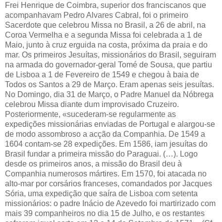
Frei Henrique de Coimbra, superior dos franciscanos que
acompanhavam Pedro Alvares Cabral, foi o primeiro
Sacerdote que celebrou Missa no Brasil, a 26 de abril, na
Coroa Vermelha e a segunda Missa foi celebrada a 1 de
Maio, junto à cruz erguida na costa, próxima da praia e do
mar.
Os primeiros Jesuítas, missionários do Brasil, seguiram
na armada do governador-geral Tomé de Sousa, que partiu
de Lisboa a 1 de Fevereiro de 1549 e chegou à baia de
Todos os Santos a 29 de Março. Eram apenas seis jesuítas.
No Domingo, dia 31 de Março, o Padre Manuel da Nóbrega
celebrou Missa diante dum improvisado Cruzeiro.
Posteriormente, «sucederam-se regularmente as
expedições missionárias enviadas de Portugal e alargou-se
de modo assombroso a acção da Companhia. De 1549 a
1604 contam-se 28 expedições. Em 1586, iam jesuítas do
Brasil fundar a primeira missão do Paraguai. (…). Logo
desde os primeiros anos, a missão do Brasil deu à
Companhia numerosos mártires. Em 1570, foi atacada no
alto-mar por corsários franceses, comandados por Jacques
Sória, uma expedição que saíra de Lisboa com setenta
missionários: o padre Inácio de Azevedo foi martirizado com
mais 39 companheiros no dia 15 de Julho, e os restantes