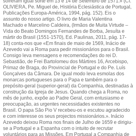
sofreram igual sorte em 13 e 14 de Setembro de 1571.» (Cf.
OLIVIERA, Pe. Miguel de, História Eclesiástica de Portugal,
Publicações Europa-América, 1994, pág. 152). Eis o
assunto do nosso artigo. O livro de Maria Valentina
Machado e Marcelino Caldeira, (Irmãos de Muita Virtude –
Vida do Beato Domingos Fernandes de Borba, Jesuíta e
mártir do Brasil (1551-1570), Ed. Paulinas, 2011, pág. 17-
18) conta-nos que «Em finais de maio de 1569, Inácio de
Azevedo vai a Roma para pedir missionários para o Brasil.
Consigo leva mensagens e recomendações do rei D.
Sebastião, de Frei Bartolomeu dos Mártires 16, Arcebispo,
Primaz de Braga, do Provincial de Portugal e do Pe. Luís
Gonçalves da Câmara. De igual modo leva esmolas dos
monarcas portugueses para o Papa e também para o
prepósito-geral (superior-geral) da Companhia, destinadas à
construção da Igreja de Jesus. Quando chega a Roma, no
mês de junho, expõe ao Padre Geral, com entusiasmo e
preocupação, as urgentes necessidades existentes no
Brasil. O papa São Pio V recebeu-os e escutou agradecido
e com interesse os seus projectos missionários.». Inácio
Azevedo deixou Roma nos finais de Julho de 1659 e dirigiu-
se a Portugal e a Espanha com o intuito de recrutar
voluntários para as Missões. Em Portugal a Companhia de