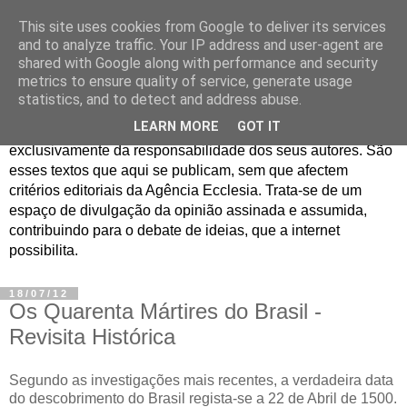
This site uses cookies from Google to deliver its services
Jornal de Opinião
and to analyze traffic. Your IP address and user-agent are
shared with Google along with performance and security
metrics to ensure quality of service, generate usage
São muitos os textos enviados para a Agência Ecclesia com
statistics, and to detect and address abuse.
pedido de publicação. De diferentes personalidades e
LEARN MORE
GOT IT
contextos sociais e eclesiais, o seu conteúdo é
exclusivamente da responsabilidade dos seus autores. São
esses textos que aqui se publicam, sem que afectem
critérios editoriais da Agência Ecclesia. Trata-se de um
espaço de divulgação da opinião assinada e assumida,
contribuindo para o debate de ideias, que a internet
possibilita.
18/07/12
Os Quarenta Mártires do Brasil -
Revisita Histórica
Segundo as investigações mais recentes, a verdadeira data
do descobrimento do Brasil regista-se a 22 de Abril de 1500.