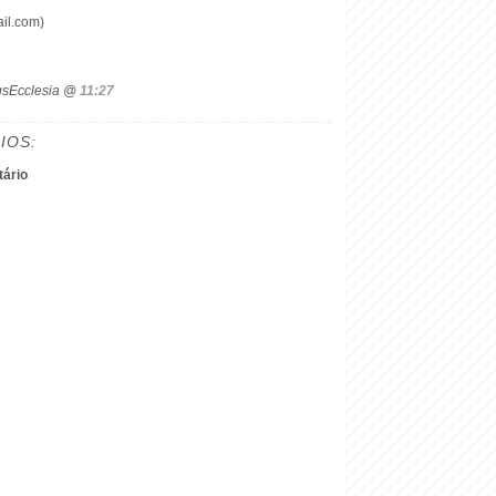
il.com)
ogsEcclesia @
11:27
IOS:
ário