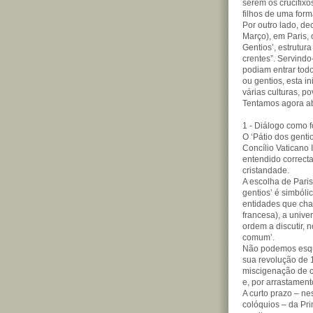
serem os crucifixo
filhos de uma form
Por outro lado, de
Março), em Paris, 
Gentios’, estrutur
crentes”. Servind
podiam entrar tod
ou gentios, esta i
várias culturas, p
Tentamos agora ab
1 - Diálogo como 
O ‘Pátio dos genti
Concílio Vaticano 
entendido correct
cristandade.
A escolha de Paris
gentios’ é simbólic
entidades que cham
francesa), a unive
ordem a discutir, 
comum’.
Não podemos esque
sua revolução de
miscigenação de cu
e, por arrastament
A curto prazo – ne
colóquios – da Pr