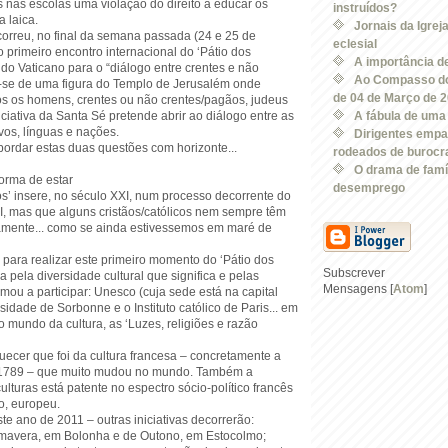
s nas escolas uma violação do direito a educar os
instruídos?
a laica.
Jornais da Igrej
correu, no final da semana passada (24 e 25 de
eclesial
o primeiro encontro internacional do ‘Pátio dos
A importância de
a do Vaticano para o “diálogo entre crentes e não
Ao Compasso do
o-se de uma figura do Templo de Jerusalém onde
de 04 de Março de 
os os homens, crentes ou não crentes/pagãos, judeus
niciativa da Santa Sé pretende abrir ao diálogo entre as
A fábula de uma r
ovos, línguas e nações.
Dirigentes emp
ordar estas duas questões com horizonte...
rodeados de burocra
O drama de famíl
forma de estar
desemprego
os’ insere, no século XXI, num processo decorrente do
II, mas que alguns cristãos/católicos nem sempre têm
amente... como se ainda estivessemos em maré de
 para realizar este primeiro momento do ‘Pátio dos
Subscrever
a pela diversidade cultural que significa e pelas
Mensagens [
Atom
]
ou a participar: Unesco (cuja sede está na capital
rsidade de Sorbonne e o Instituto católico de Paris... em
no mundo da cultura, as ‘Luzes, religiões e razão
cer que foi da cultura francesa – concretamente a
 1789 – que muito mudou no mundo. Também a
lturas está patente no espectro sócio-político francês
o, europeu.
ste ano de 2011 – outras iniciativas decorrerão:
imavera, em Bolonha e de Outono, em Estocolmo;