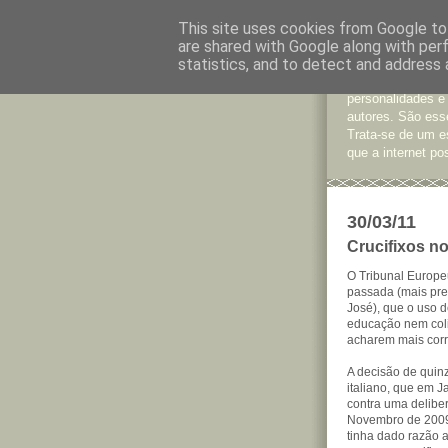
This site uses cookies from Google to 
are shared with Google along with per
Jornal d
statistics, and to detect and address 
São muitos os te
personalidades e
autores. São esse
Trata-se de um e
que a internet pos
30/03/11
Crucifixos no
O Tribunal Europe
passada (mais pre
José), que o uso de
educação nem coli
acharem mais corre
A decisão de quin
italiano, que em 
contra uma delibe
Novembro de 2009.
tinha dado razão 