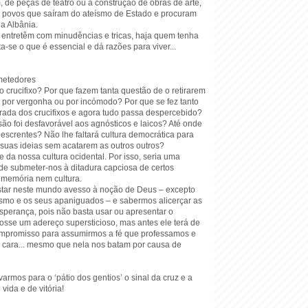
 de peças de teatro ou a construção de obras de arte,
e povos que saíram do ateísmo de Estado e procuram
a Albânia.
entretêm com minudências e tricas, haja quem tenha
ta-se o que é essencial e dá razões para viver...
metedores
crucifixo? Por que fazem tanta questão de o retirarem
 por vergonha ou por incómodo? Por que se fez tanto
irada dos crucifixos e agora tudo passa despercebido?
são foi desfavorável aos agnósticos e laicos? Até onde
descrentes? Não lhe faltará cultura democrática para
 suas ideias sem acatarem as outros outros?
te da nossa cultura ocidental. Por isso, seria uma
de submeter-nos à ditadura capciosa de certos
 memória nem cultura.
tar neste mundo avesso à noção de Deus – excepto
esmo e os seus apaniguados – e sabermos alicerçar as
sperança, pois não basta usar ou apresentar o
fosse um adereço supersticioso, mas antes ele terá de
ompromisso para assumirmos a fé que professamos e
 cara... mesmo que nela nos batam por causa de
varmos para o ‘pátio dos gentios’ o sinal da cruz e a
vida e de vitória!