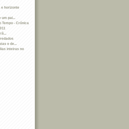
a e horizonte
 um pai...
 Tempo - Crónica
2011
ã...
aredados
tas e de...
ias inteiras no