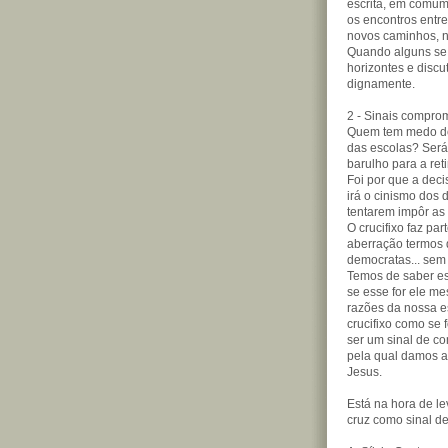
escrita, em comum,
os encontros entr
novos caminhos, n
Quando alguns se 
horizontes e discu
dignamente.
2 - Sinais compro
Quem tem medo do 
das escolas? Será
barulho para a ret
Foi por que a deci
irá o cinismo dos 
tentarem impôr as
O crucifixo faz par
aberração termos 
democratas... sem
Temos de saber es
se esse for ele m
razões da nossa e
crucifixo como se 
ser um sinal de c
pela qual damos a
Jesus.
Está na hora de le
cruz como sinal de 