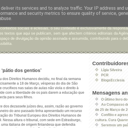
deliver its services and to analyze traffic. Your IP address and 
formance and security metrics to ensure quality of service, gen
e Opinião
abuse.
xtos enviados para a Agência Ecclesia com pedido de publicação. De diferen
 contextos sociais e eclesiais, o seu conteúdo é exclusivamente da responsa
s textos que aqui se publicam, sem que afectem critérios editoriais da Agên
spaço de divulgação da opinião assinada e assumida, contribuindo para o deb
sibilita.
Contribuidore
 ‘pátio dos gentios’
Lígia Silveira
PCR
u dos Direitos Humanos decidiu, no final da semana
BlogsEcclesia
cisamente a 18 de Março, vésperas do dia de São
 crucifixos nas salas de aulas não viola o direito à
Mensagens ant
de com a liberdade de os pais darem a educação que
cta para seus filhos.
O último livro d
Ao Compasso do
ze dos dezassete juízes deu, assim, razão ao governo
de 25 de Março de 
Janeiro do ano passado tinha apresentado um recurso
Conflito e agre
ração do Tribunal Europeu dos Direitos Humanos de
 Nessa altura o tribunal, com sede em Estrasburgo,
cultura. Cura Quar
a uma italiana de origem finlandesa que defendia
Seremos um país