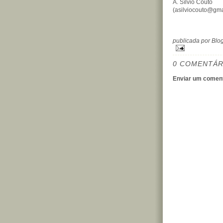
A. Sílvio Couto
(asilviocouto@gma
publicada por Bl
0 COMENTÁR
Enviar um coment