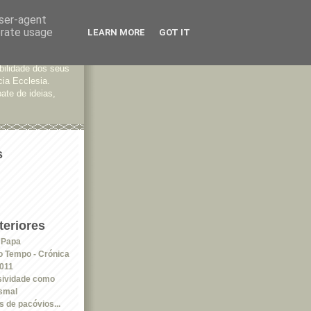
user-agent
erate usage
LEARN MORE
GOT IT
tes
bilidade dos seus
cia Ecclesia.
ate de ideias,
s
eriores
o Papa
 Tempo - Crónica
2011
ssividade como
esmal
 de pacóvios...