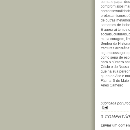
contra o papa, des
compromissos mais 
homossexualidade 
protestantismos pó
de outras metamorf
sementes de todas
E agora aí temos 
sociais, culturais,
muita coragem, fi
Senhor da História
fracturas arbitrár
algum sossego e pa
como seria de espe
para o número ast
Cristo e de Nossa
que na sua peregr
ajuda do Alto e mu
Fátima, 5 de Maio
Aires Gameiro
publicada por Bl
0 COMENTÁR
Enviar um coment