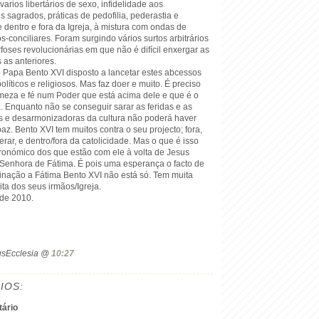
varios libertários de sexo, infidelidade aos
sagrados, práticas de pedofilia, pederastia e
dentro e fora da Igreja, à mistura com ondas de
s-conciliares. Foram surgindo vários surtos arbitrários
oses revolucionárias em que não é difícil enxergar as
 as anteriores.
o Papa Bento XVI disposto a lancetar estes abcessos
 políticos e religiosos. Mas faz doer e muito. É preciso
rmeza e fé num Poder que está acima dele e que é o
. Enquanto não se conseguir sarar as feridas e as
ias e desarmonizadoras da cultura não poderá haver
z. Bento XVI tem muitos contra o seu projecto; fora,
rar, e dentro/fora da catolicidade. Mas o que é isso
ronómico dos que estão com ele à volta de Jesus
 Senhora de Fátima. É pois uma esperança o facto de
inação a Fátima Bento XVI não está só. Tem muita
ita dos seus irmãos/Igreja.
 de 2010.
ogsEcclesia @
10:27
IOS:
ário