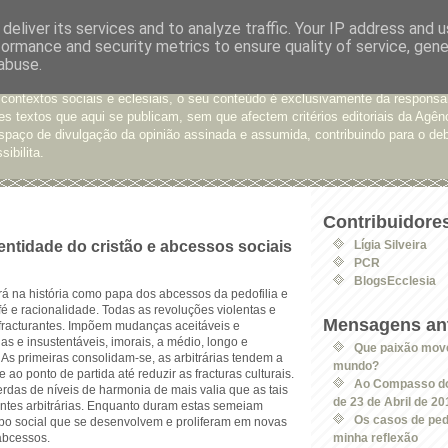
deliver its services and to analyze traffic. Your IP address and 
formance and security metrics to ensure quality of service, gen
e Opinião
abuse.
xtos enviados para a Agência Ecclesia com pedido de publicação. De diferen
 contextos sociais e eclesiais, o seu conteúdo é exclusivamente da responsa
s textos que aqui se publicam, sem que afectem critérios editoriais da Agên
spaço de divulgação da opinião assinada e assumida, contribuindo para o deb
sibilita.
Contribuidore
entidade do cristão e abcessos sociais
Lígia Silveira
PCR
BlogsEcclesia
rá na história como papa dos abcessos da pedofilia e
fé e racionalidade. Todas as revoluções violentas e
Mensagens ant
 fracturantes. Impõem mudanças aceitáveis e
as e insustentáveis, imorais, a médio, longo e
Que paixão mov
As primeiras consolidam-se, as arbitrárias tendem a
mundo?
 ao ponto de partida até reduzir as fracturas culturais.
Ao Compasso do
erdas de níveis de harmonia de mais valia que as tais
de 23 de Abril de 20
ntes arbitrárias. Enquanto duram estas semeiam
Os casos de pedof
po social que se desenvolvem e proliferam em novas
abcessos.
minha reflexão