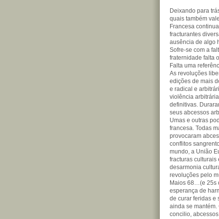
Deixando para trá
quais também vale
Francesa continu
fracturantes divers
ausência de algo 
Sofre-se com a fal
fraternidade falta
Falta uma referênci
As revoluções libe
edições de mais d
e radical e arbitr
violência arbitrár
definitivas. Durar
seus abcessos arb
Umas e outras pod
francesa. Todas ma
provocaram abcesso
conflitos sangrent
mundo, a União Eu
fracturas culturais
desarmonia cultura
revoluções pelo m
Maios 68…(e 25s d
esperança de harm
de curar feridas e 
ainda se mantém. 
concilio, abcessos