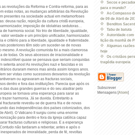
Secos e pecadore
s as revoluções da Reforma e Contra-reforma, para as
para o mundo?
m estas notas, as mudanças arbitrárias da Revolução
Ao Compasso do
am presentes na sociedade actual em metamorfoses
de 09 de Abril de 20
as: deusa razão, rejeição da cultura cristã europeia,
Benditos Sacer
harmonizador, imposição de idolatrias sedutoras…
Tabu de batuta
ta de harmonia social. No trio de liberdade, igualdade,
Autoridade com 
 o valor verdade e um princípio unificador, harmonizador.
a e critério para a liberdade, igualdade e fraternidade.
lição da manhã de Pá
rais posteriores têm sido um suceder-se de novas
Algumas razões p
o mesmo. A revolução comunista foi a mais clamorosa
hoje
ária de todas. Os seus abcessos de irracionalidade e
Os cristãos per
ia indescritível quase se pensava que seriam conquistas
tragédia europeia
am setenta anos! As revoluções nazi e fascistas e os
itrários duraram menos mas ainda assim longos anos.
em ser vistas como sucessivos desvarios da revolução
ntiveram ou agravaram as fracturas sociais,
s dentro e fora das instituições. Parecia que após os
Subscrever
os das duas grandes guerras e do seu alastrar pelo
Mensagens [
Atom
]
ropeia se tornava uma esperança para sarar as
 e trazer harmonia. Já se duvida. Entretanto a
l fracturante revestiu-se de guerra fria e de novas
undo das independências dos países colonizados, dos
e Abril). O Vaticano II surgiu como uma enorme
onização para dentro e fora da Igreja católica capaz
sarar fracturas culturais e religiosas. E a esperança
Contudo não tardaram a rebentar, antes e após o
 inesperados de imoralidade, perda de fé, revoltas