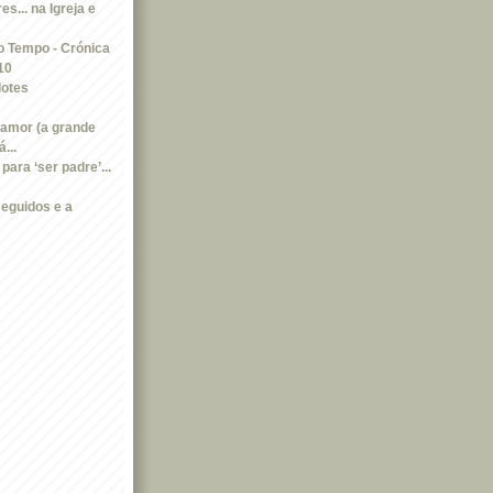
s... na Igreja e
 Tempo - Crónica
10
dotes
amor (a grande
...
ara ‘ser padre’...
seguidos e a