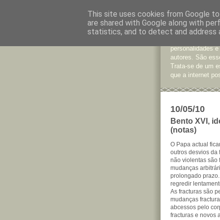
This site uses cookies from Google to 
are shared with Google along with per
Jornal d
statistics, and to detect and address 
São muitos os te
personalidades e
autores. São esse
Trata-se de um e
que a internet pos
10/05/10
Bento XVI, id
(notas)
O Papa actual fica
outros desvios da 
não violentas são
mudanças arbitrári
prolongado prazo. 
regredir lentamente
As fracturas são p
mudanças fractura
abcessos pelo cor
fracturas e novos 