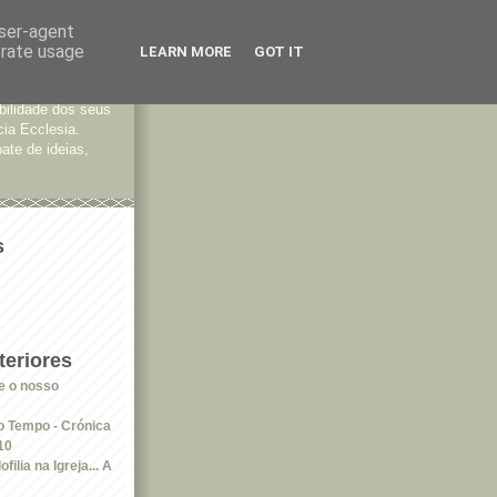
user-agent
erate usage
LEARN MORE
GOT IT
tes
bilidade dos seus
cia Ecclesia.
ate de ideias,
s
eriores
e o nosso
 Tempo - Crónica
10
ilia na Igreja... A