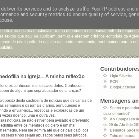
deliver its services and to analyze traffic. Your IP address and 
formance and security metrics to ensure quality of service, gen
e Opinião
abuse.
xtos enviados para a Agência Ecclesia com pedido de publicação. De diferen
 contextos sociais e eclesiais, o seu conteúdo é exclusivamente da responsa
s textos que aqui se publicam, sem que afectem critérios editoriais da Agên
spaço de divulgação da opinião assinada e assumida, contribuindo para o deb
sibilita.
Contribuidore
edofilia na Igreja... A minha reflexão
Lígia Silveira
PCR
 leitores conhecem muitos sacerdotes. Conhecem
BlogsEcclesia
abem de algum que seja abusador de crianças?
Mensagens ant
ropósito desta cachoeira de notícias que os canais de
stas semanais e os jornais diários, portugueses e
Secos e pecadore
vindo a enviar-nos... repetidas e exploradas de um
para o mundo?
s vezes doentio, uma e outra vez.
Ao Compasso do
as notícias, se não estiver bem avisado e prevenido,
de 09 de Abril de 20
pedofilia entre os membros do clero é um mal
m remédio. Nem me admira até que os pais católicos,
Benditos Sacer
 os seus filhos sejam abusados pelos seus párocos,
Tabu de batuta