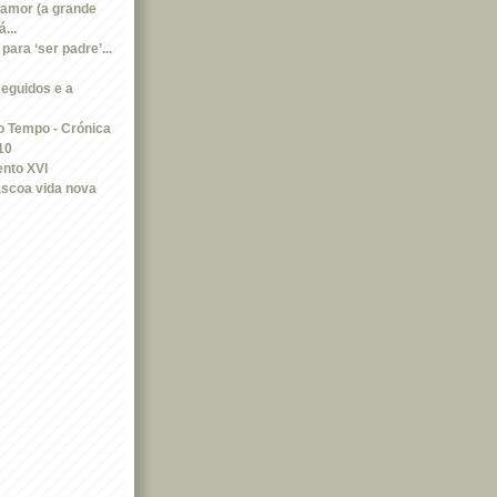
amor (a grande
...
ara ‘ser padre’...
seguidos e a
 Tempo - Crónica
10
nto XVI
scoa vida nova