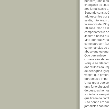
pensem, uma e out
crianças e os seus
aos jornalistas e
Segundo consta, é
adolescentes por 
se diz, não foram 
falam-nos de 130 
10 anos. Não há d
comportamento de
Jesus: a nossa que
Mas, generalizar a
como parecem faze
comentaristas de 
abuso que eu quer
Que percentagem 
crime e são abusa
Porque se fala tan
das “culpas do Pap
de denegrir a igre
vesgo” que preten
europeias e impor
Uma Igreja que se
uma forte obstácu
de pessoas homos
sociedade sem prin
que tirá-la do com
Não ponho em caus
jornalistas são ho