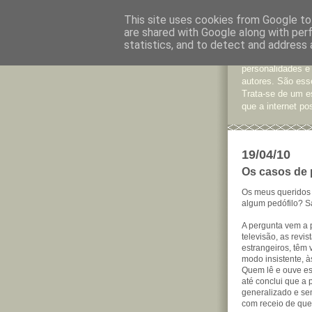
This site uses cookies from Google to 
are shared with Google along with per
Jornal d
statistics, and to detect and address 
São muitos os te
personalidades e
autores. São esse
Trata-se de um e
que a internet pos
19/04/10
Os casos de p
Os meus queridos
algum pedófilo? S
A pergunta vem a p
televisão, as revi
estrangeiros, têm 
modo insistente, à
Quem lê e ouve ess
até conclui que a 
generalizado e se
com receio de que