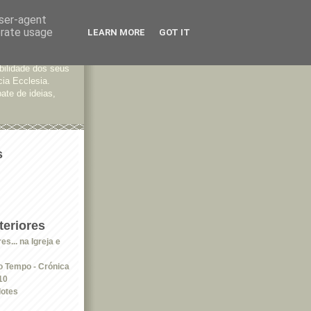
user-agent
erate usage
LEARN MORE
GOT IT
tes
bilidade dos seus
cia Ecclesia.
ate de ideias,
s
eriores
s... na Igreja e
 Tempo - Crónica
10
dotes