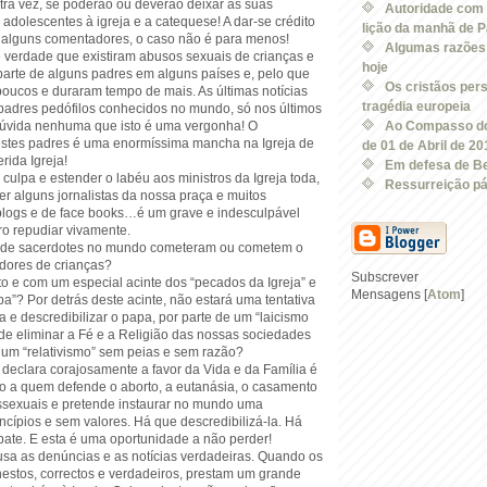
ra vez, se poderão ou deverão deixar as suas
Autoridade com 
 adolescentes à igreja e a catequese! A dar-se crédito
lição da manhã de Pá
 a alguns comentadores, o caso não é para menos!
Algumas razões p
 verdade que existiram abusos sexuais de crianças e
hoje
parte de alguns padres em alguns países e, pelo que
Os cristãos per
poucos e duraram tempo de mais. As últimas notícias
tragédia europeia
padres pedófilos conhecidos no mundo, só nos últimos
úvida nenhuma que isto é uma vergonha! O
Ao Compasso do
stes padres é uma enormíssima mancha na Igreja de
de 01 de Abril de 20
rida Igreja!
Em defesa de Be
 culpa e estender o labéu aos ministros da Igreja toda,
Ressurreição pá
r alguns jornalistas da nossa praça e muitos
blogs e de face books…é um grave e indesculpável
o repudiar vivamente.
de sacerdotes no mundo cometeram ou cometem o
dores de crianças?
Subscrever
to e com um especial acinte dos “pecados da Igreja” e
Mensagens [
Atom
]
a”? Por detrás deste acinte, não estará uma tentativa
ja e descredibilizar o papa, por parte de um “laicismo
de eliminar a Fé e a Religião das nossas sociedades
 um “relativismo” sem peias e sem razão?
 declara corajosamente a favor da Vida e da Família é
lo a quem defende o aborto, a eutanásia, o casamento
sexuais e pretende instaurar no mundo uma
cípios e sem valores. Há que descredibilizá-la. Há
bate. E esta é uma oportunidade a não perder!
a as denúncias e as notícias verdadeiras. Quando os
nestos, correctos e verdadeiros, prestam um grande