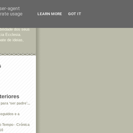
user-agent
erate usage
LEARN MORE
GOT IT
tes
bilidade dos seus
cia Ecclesia.
ate de ideias,
s
eriores
ara ‘ser padre’...
seguidos e a
 Tempo - Crónica
10