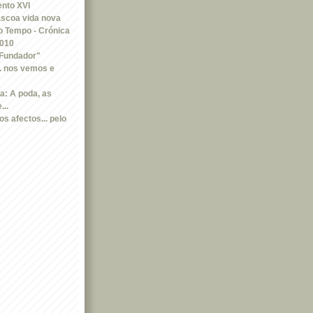
nto XVI
scoa vida nova
 Tempo - Crónica
2010
 Fundador"
.. nos vemos e
a: A poda, as
...
s afectos... pelo