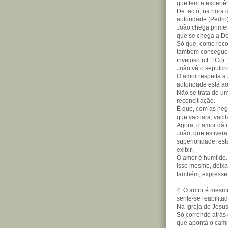
que tem a experiên
De facto, na hora 
autoridade (Pedro
João chega primei
que se chega a D
Só que, como reco
também consegue e
invejoso (cf. 1Cor 
João vê o sepulcr
O amor respeita a 
autoridade está ao
Não se trata de u
reconciliação.
É que, com as nega
que vacilara, vaci
Agora, o amor dá 
João, que estivera
superioridade, est
exibir.
O amor é humilde.
isso mesmo, deixa-
também, expresse 
4. O amor é mesm
sente-se reabilita
Na Igreja de Jesus
Só correndo atrás 
que aponta o cami