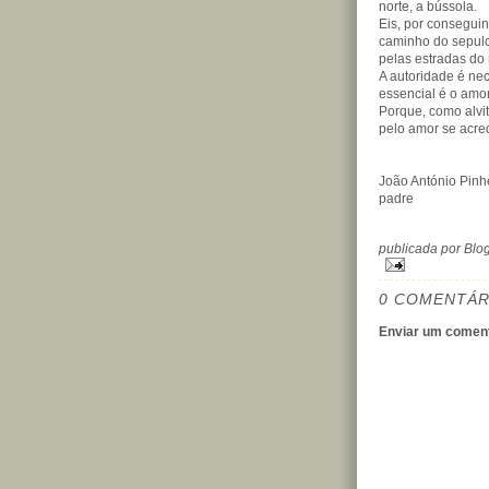
norte, a bússola.
Eis, por consegui
caminho do sepulcr
pelas estradas do
A autoridade é nec
essencial é o amor
Porque, como alvit
pelo amor se acred
João António Pinhe
padre
publicada por Bl
0 COMENTÁR
Enviar um coment