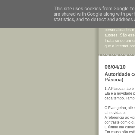
This site uses cookies from Google to 
are shared with Google along with per
Jornal d
statistics, and to detect and address 
São muitos os te
personalidades e
autores. São esse
Trata-se de um e
que a internet pos
06/04/10
Autoridade c
Páscoa)
1. A Páscoa não é
Ela é a novidade 
cada tempo. Tamb
O Evangelho, até 
tal novidade.
A referência ao «p
contraste com o dia
O último dia culmi
Em causa não está