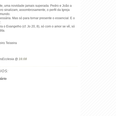
nte, uma novidade jamais superada. Pedro e João a
o sinalizam, assombrosamente, o perfil da Igreja
 mundo.
essária. Mas só para tornar presente o essencial. E o
.
ra o Evangelho (cf. Jo 20, 8), só com o amor se vê, só
ita.
iro Teixeira
ogsEcclesia @
16:08
IOS:
ário