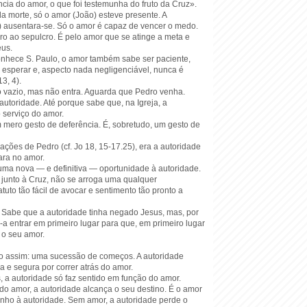
cia do amor, o que foi testemunha do fruto da Cruz».
da morte, só o amor (João) esteve presente. A
) ausentara-se. Só o amor é capaz de vencer o medo.
ro ao sepulcro. É pelo amor que se atinge a meta e
eus.
nhece S. Paulo, o amor também sabe ser paciente,
sperar e, aspecto nada negligenciável, nunca é
13, 4).
o vazio, mas não entra. Aguarda que Pedro venha.
autoridade. Até porque sabe que, na Igreja, a
 serviço do amor.
m mero gesto de deferência. É, sobretudo, um gesto de
ções de Pedro (cf. Jo 18, 15-17.25), era a autoridade
lara no amor.
uma nova — e definitiva — oportunidade à autoridade.
 junto à Cruz, não se arroga uma qualquer
atuto tão fácil de avocar e sentimento tão pronto a
 Sabe que a autoridade tinha negado Jesus, mas, por
a entrar em primeiro lugar para que, em primeiro lugar
o seu amor.
o assim: uma sucessão de começos. A autoridade
da e segura por correr atrás do amor.
, a autoridade só faz sentido em função do amor.
do amor, a autoridade alcança o seu destino. É o amor
nho à autoridade. Sem amor, a autoridade perde o