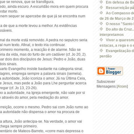
 que se renova, que se transfigura.
Em defesa de Be
edo, ainda escuro. A escuridão mora em quem procura
Ressurreição pá
star morto.
Ao Compasso do
nem sequer se apercebe de que já se encontra num
de 26 de Março de 
O nosso "Santo
a de que a morte levou a melhor. As evidências
Do alto da Cruz.
ssáveis.
interpretamos
inal da morte está removido. A pedra no sepulcro seria
Viver a quaresm
 num texto. Afinal, o texto iria continuar.
estacas, a rega e o e
rimeiro momento, a reacção é de alarme. Não se
Evangelização do
ória da vida, mas do furto de um cadáver (cf. Jo 20, 2).
perdão
ar dois dos discípulos de Jesus: Pedro e João, duas
ois sinais.
quarto Evangelho insiste bastante na categoria sinal.
lagres, emprega sempre a palavra sinais (semeia).
 autoridade, João iconiza o amor. Já na Última Ceia,
Subscrever
de Jesus, mas pede a João para Lhe perguntar acerca
Mensagens [
Atom
]
egar (cf. Jo 13, 23-26).
o a autoridade, na Igreja emergente, não vale por si
 através do amor, pela mediação do amor.
urreição, ocorre o mesmo. Pedro sai com João rumo ao
, a autoridade não dispensa o amor na procura de
 altura, João antecipa-se. Na verdade, o amor vai
 chega sempre primeiro.
entário de Mateos-Barreto, «corre mais depressa o