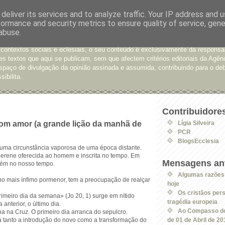
deliver its services and to analyze traffic. Your IP address and 
formance and security metrics to ensure quality of service, gen
e Opinião
abuse.
xtos enviados para a Agência Ecclesia com pedido de publicação. De diferen
 contextos sociais e eclesiais, o seu conteúdo é exclusivamente da responsa
s textos que aqui se publicam, sem que afectem critérios editoriais da Agên
spaço de divulgação da opinião assinada e assumida, contribuindo para o deb
sibilita.
Contribuidore
om amor (a grande lição da manhã de
Lígia Silveira
PCR
BlogsEcclesia
 uma circunstância vaporosa de uma época distante.
perene oferecida ao homem e inscrita no tempo. Em
Mensagens ant
ém no nosso tempo.
Algumas razões p
no mais ínfimo pormenor, tem a preocupação de realçar
hoje
Os cristãos per
rimeiro dia da semana» (Jo 20, 1) surge em nítido
tragédia europeia
 anterior, o último dia.
Ao Compasso do
na na Cruz. O primeiro dia arranca do sepulcro.
 tanto a introdução do novo como a transformação do
de 01 de Abril de 20