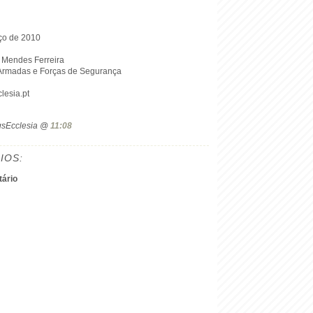
ço de 2010
l Mendes Ferreira
 Armadas e Forças de Segurança
clesia.pt
ogsEcclesia @
11:08
IOS:
ário