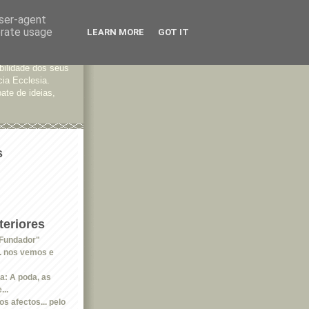
user-agent
erate usage
LEARN MORE
GOT IT
tes
bilidade dos seus
cia Ecclesia.
ate de ideias,
s
eriores
 Fundador"
.. nos vemos e
a: A poda, as
...
s afectos... pelo