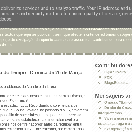
deliver its services and to analyze traffic. Your IP address and 
formance and security metrics to ensure quality of service, gen
e Opinião
abuse.
xtos enviados para a Agência Ecclesia com pedido de publicação. De diferen
 contextos sociais e eclesiais, o seu conteúdo é exclusivamente da responsa
s textos que aqui se publicam, sem que afectem critérios editoriais da Agên
spaço de divulgação da opinião assinada e assumida, contribuindo para o deb
sibilita.
Contribuidore
 do Tempo - Crónica de 26 de Março
Lígia Silveira
PCR
BlogsEcclesia
os problemas do Mundo e da Igreja
Mensagens ant
ma série de textos nesta caminhada para a Páscoa, e
ais de Esperança!
O nosso "Santo
 à estrada… Eu… Recordando o convite para os
Do alto da Cruz.
de Miguel Sousa Tavares, no passado dia 15, em ordem
interpretamos
 pedofilia de sacerdotes, nunca poderia ter previsto
Viver a quaresm
 conversa se estabelecer, já o meu telemóvel era
estacas, a rega e o e
onselhos de “treinadores” antes da “equipa” entrar
rtas em ordem a fazer-me entender, por comentários
Evangelização do