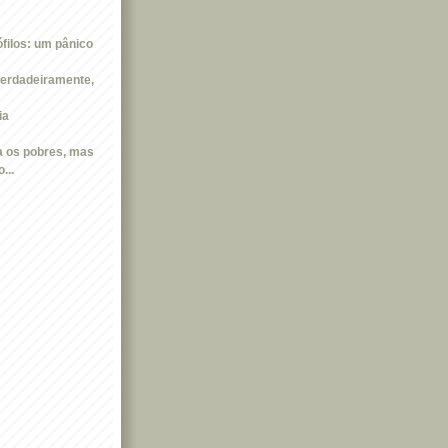
filos: um pânico
erdadeiramente,
ia
 os pobres, mas
...