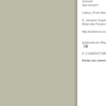
renovar!
Que acham?
Lisboa, 26 de Mar
D. Januário Torga
Bispo das Forças
http://castrense.ec
publicada por Bl
0 COMENTÁR
Enviar um coment