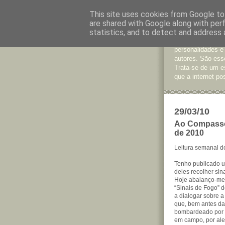
This site uses cookies from Google to 
are shared with Google along with per
Jornal d
statistics, and to detect and address 
São muitos os te
personalidades e
autores. São esse
Trata-se de um e
que a internet pos
29/03/10
Ao Compasso
de 2010
Leitura semanal d
Tenho publicado u
deles recolher sin
Hoje abalanço-me
“Sinais de Fogo” 
a dialogar sobre a
que, bem antes da
bombardeado por c
em campo, por ale