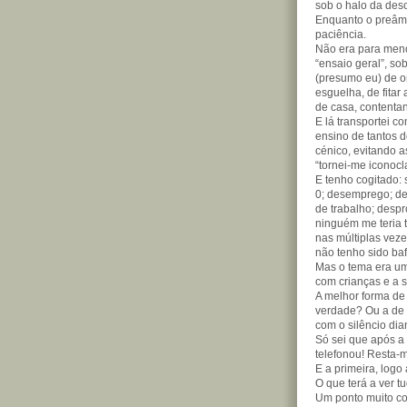
sob o halo da de
Enquanto o preâm
paciência.
Não era para meno
“ensaio geral”, so
(presumo eu) de o
esguelha, de fitar
de casa, contenta
E lá transportei c
ensino de tantos d
cénico, evitando
“tornei-me iconoc
E tenho cogitado: 
0; desemprego; d
de trabalho; desp
ninguém me teria 
nas múltiplas vez
não tenho sido baf
Mas o tema era um 
com crianças e a s
A melhor forma de 
verdade? Ou a de 
com o silêncio dia
Só sei que após a
telefonou! Resta-
E a primeira, logo
O que terá a ver t
Um ponto muito co