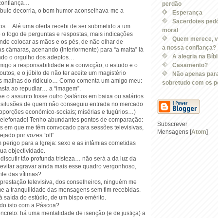
sconfiança…
perdão
bulo decorria, o bom humor aconselhava-me a
Esperança
Sacerdotes pedó
s… Até uma oferta recebi de ser submetido a um
moral
b o fogo de perguntas e respostas, mais indicações
Quem merece, v
nde colocar as mãos e os pés, de não olhar de
a nossa confiança?
 as câmaras, acenando (interiormente) para “a malta” lá
A alegria na Bíbl
ndo o orgulho dos adeptos…
omigo a responsabilidade e a convicção, o estudo e o
Casamento?
outos, e o júbilo de não ter aceite um magistério
Não apenas para
 as malhas do ridículo… Como comenta um amigo meu:
sobretudo com os po
lasta ao repudiar… a “imagem”.
se o assunto fosse outro (salários em baixa ou salários
esilusões de quem não conseguiu entrada no mercado
roporções económico-sociais; misérias e tugúrios…)
telefonado! Tenho abundantes pontos de comparação:
Subscrever
es em que me têm convocado para sessões televisivas,
Mensagens [
Atom
]
ejado por vozes “off”…
perigo para a Igreja: sexo e as infâmias cometidas
ua objectividade.
discutir tão profunda tristeza… não será a da luz da
evitar agravar ainda mais esse quadro vergonhoso,
nte das vítimas?
 prestação televisiva, dos conselheiros, ninguém me
me a tranquilidade das mensagens sem fim recebidas.
 à saída do estúdio, de um bispo emérito.
udo isto com a Páscoa?
ncreto: há uma mentalidade de isenção (e de justiça) a