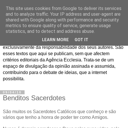
This site uses cookies from Google to deliver its services
Jornal de Opinião
and to analyze traffic. Your IP address and user-agent are
shared with Google along with performance and security
metrics to ensure quality of service, generate usage
São muitos os textos enviados para a Agência Ecclesia com
statistics, and to detect and address abuse.
pedido de publicação. De diferentes personalidades e
LEARN MORE
GOT IT
contextos sociais e eclesiais, o seu conteúdo é
exclusivamente da responsabilidade dos seus autores. São
esses textos que aqui se publicam, sem que afectem
critérios editoriais da Agência Ecclesia. Trata-se de um
espaço de divulgação da opinião assinada e assumida,
contribuindo para o debate de ideias, que a internet
possibilita.
09/04/10
Benditos Sacerdotes
São muitos os Sacerdotes Católicos que conheço e são
vários que tenho a honra de poder ter como Amigos.