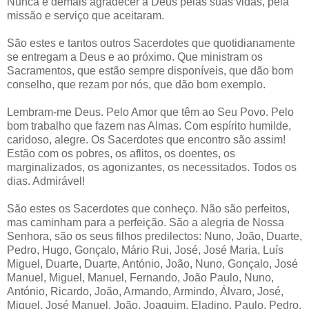
Nunca é demais agradecer a Deus pelas suas vidas, pela
missão e serviço que aceitaram.
São estes e tantos outros Sacerdotes que quotidianamente
se entregam a Deus e ao próximo. Que ministram os
Sacramentos, que estão sempre disponíveis, que dão bom
conselho, que rezam por nós, que dão bom exemplo.
Lembram-me Deus. Pelo Amor que têm ao Seu Povo. Pelo
bom trabalho que fazem nas Almas. Com espírito humilde,
caridoso, alegre. Os Sacerdotes que encontro são assim!
Estão com os pobres, os aflitos, os doentes, os
marginalizados, os agonizantes, os necessitados. Todos os
dias. Admirável!
São estes os Sacerdotes que conheço. Não são perfeitos,
mas caminham para a perfeição. São a alegria de Nossa
Senhora, são os seus filhos predilectos: Nuno, João, Duarte,
Pedro, Hugo, Gonçalo, Mário Rui, José, José Maria, Luís
Miguel, Duarte, Duarte, António, João, Nuno, Gonçalo, José
Manuel, Miguel, Manuel, Fernando, João Paulo, Nuno,
António, Ricardo, João, Armando, Armindo, Álvaro, José,
Miguel, José Manuel, João, Joaquim, Eladino, Paulo, Pedro,