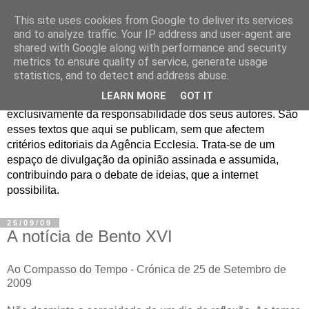
This site uses cookies from Google to deliver its services
Jornal de Opinião
and to analyze traffic. Your IP address and user-agent are
shared with Google along with performance and security
metrics to ensure quality of service, generate usage
São muitos os textos enviados para a Agência Ecclesia com
statistics, and to detect and address abuse.
pedido de publicação. De diferentes personalidades e
LEARN MORE
GOT IT
contextos sociais e eclesiais, o seu conteúdo é
exclusivamente da responsabilidade dos seus autores. São
esses textos que aqui se publicam, sem que afectem
critérios editoriais da Agência Ecclesia. Trata-se de um
espaço de divulgação da opinião assinada e assumida,
contribuindo para o debate de ideias, que a internet
possibilita.
25/09/09
A notícia de Bento XVI
Ao Compasso do Tempo - Crónica de 25 de Setembro de
2009