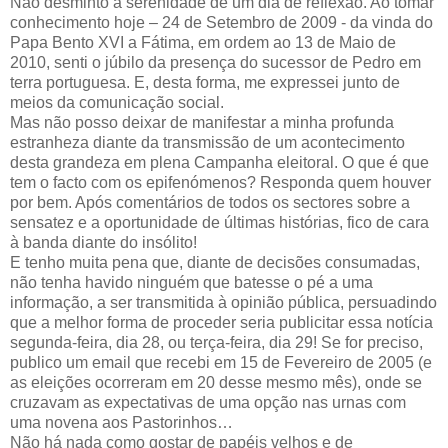
Não desminto a serenidade de um dia de reflexão. Ao tomar
conhecimento hoje – 24 de Setembro de 2009 - da vinda do
Papa Bento XVI a Fátima, em ordem ao 13 de Maio de
2010, senti o júbilo da presença do sucessor de Pedro em
terra portuguesa. E, desta forma, me expressei junto de
meios da comunicação social.
Mas não posso deixar de manifestar a minha profunda
estranheza diante da transmissão de um acontecimento
desta grandeza em plena Campanha eleitoral. O que é que
tem o facto com os epifenómenos? Responda quem houver
por bem. Após comentários de todos os sectores sobre a
sensatez e a oportunidade de últimas histórias, fico de cara
à banda diante do insólito!
E tenho muita pena que, diante de decisões consumadas,
não tenha havido ninguém que batesse o pé a uma
informação, a ser transmitida à opinião pública, persuadindo
que a melhor forma de proceder seria publicitar essa notícia
segunda-feira, dia 28, ou terça-feira, dia 29! Se for preciso,
publico um email que recebi em 15 de Fevereiro de 2005 (e
as eleições ocorreram em 20 desse mesmo mês), onde se
cruzavam as expectativas de uma opção nas urnas com
uma novena aos Pastorinhos…
Não há nada como gostar de papéis velhos e de