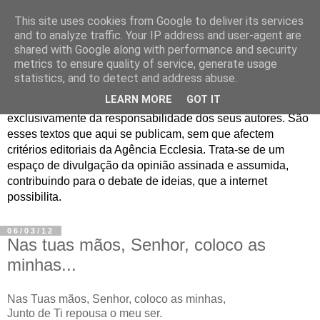
This site uses cookies from Google to deliver its services
Jornal de Opinião
and to analyze traffic. Your IP address and user-agent are
shared with Google along with performance and security
metrics to ensure quality of service, generate usage
São muitos os textos enviados para a Agência Ecclesia com
statistics, and to detect and address abuse.
pedido de publicação. De diferentes personalidades e
LEARN MORE
GOT IT
contextos sociais e eclesiais, o seu conteúdo é
exclusivamente da responsabilidade dos seus autores. São
esses textos que aqui se publicam, sem que afectem
critérios editoriais da Agência Ecclesia. Trata-se de um
espaço de divulgação da opinião assinada e assumida,
contribuindo para o debate de ideias, que a internet
possibilita.
06/03/12
Nas tuas mãos, Senhor, coloco as
minhas...
Nas Tuas mãos, Senhor, coloco as minhas,
Junto de Ti repousa o meu ser.