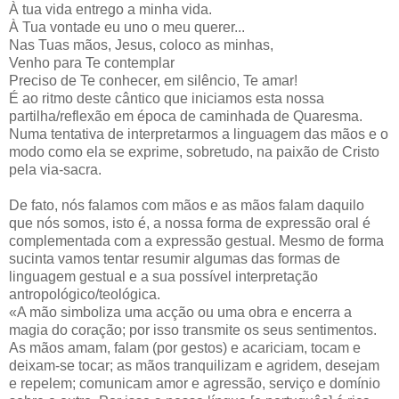
À tua vida entrego a minha vida.
À Tua vontade eu uno o meu querer...
Nas Tuas mãos, Jesus, coloco as minhas,
Venho para Te contemplar
Preciso de Te conhecer, em silêncio, Te amar!
É ao ritmo deste cântico que iniciamos esta nossa
partilha/reflexão em época de caminhada de Quaresma.
Numa tentativa de interpretarmos a linguagem das mãos e o
modo como ela se exprime, sobretudo, na paixão de Cristo
pela via-sacra.
De fato, nós falamos com mãos e as mãos falam daquilo
que nós somos, isto é, a nossa forma de expressão oral é
complementada com a expressão gestual. Mesmo de forma
sucinta vamos tentar resumir algumas das formas de
linguagem gestual e a sua possível interpretação
antropológico/teológica.
«A mão simboliza uma acção ou uma obra e encerra a
magia do coração; por isso transmite os seus sentimentos.
As mãos amam, falam (por gestos) e acariciam, tocam e
deixam-se tocar; as mãos tranquilizam e agridem, desejam
e repelem; comunicam amor e agressão, serviço e domínio