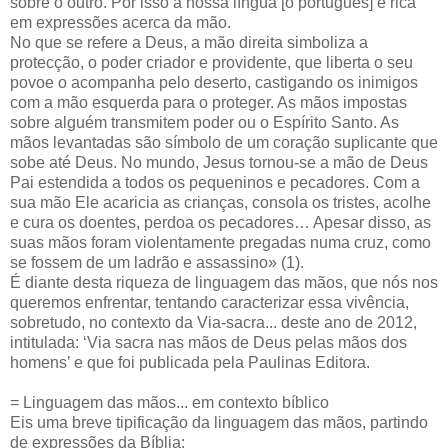
sobre o outro. Por isso a nossa língua [o português] é rica
em expressões acerca da mão.
No que se refere a Deus, a mão direita simboliza a
protecção, o poder criador e providente, que liberta o seu
povoe o acompanha pelo deserto, castigando os inimigos
com a mão esquerda para o proteger. As mãos impostas
sobre alguém transmitem poder ou o Espírito Santo. As
mãos levantadas são símbolo de um coração suplicante que
sobe até Deus. No mundo, Jesus tornou-se a mão de Deus
Pai estendida a todos os pequeninos e pecadores. Com a
sua mão Ele acaricia as crianças, consola os tristes, acolhe
e cura os doentes, perdoa os pecadores… Apesar disso, as
suas mãos foram violentamente pregadas numa cruz, como
se fossem de um ladrão e assassino» (1).
É diante desta riqueza de linguagem das mãos, que nós nos
queremos enfrentar, tentando caracterizar essa vivência,
sobretudo, no contexto da Via-sacra... deste ano de 2012,
intitulada: ‘Via sacra nas mãos de Deus pelas mãos dos
homens’ e que foi publicada pela Paulinas Editora.
= Linguagem das mãos... em contexto bíblico
Eis uma breve tipificação da linguagem das mãos, partindo
de expressões da Bíblia: