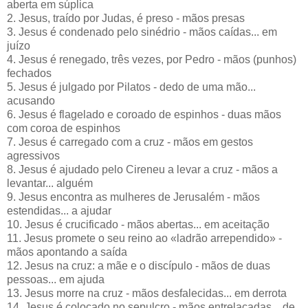
aberta em súplica
2. Jesus, traído por Judas, é preso - mãos presas
3. Jesus é condenado pelo sinédrio - mãos caídas... em
juízo
4. Jesus é renegado, três vezes, por Pedro - mãos (punhos)
fechados
5. Jesus é julgado por Pilatos - dedo de uma mão...
acusando
6. Jesus é flagelado e coroado de espinhos - duas mãos
com coroa de espinhos
7. Jesus é carregado com a cruz - mãos em gestos
agressivos
8. Jesus é ajudado pelo Cireneu a levar a cruz - mãos a
levantar... alguém
9. Jesus encontra as mulheres de Jerusalém - mãos
estendidas... a ajudar
10. Jesus é crucificado - mãos abertas... em aceitação
11. Jesus promete o seu reino ao «ladrão arrependido» -
mãos apontando a saída
12. Jesus na cruz: a mãe e o discípulo - mãos de duas
pessoas... em ajuda
13. Jesus morre na cruz - mãos desfalecidas... em derrota
14. Jesus é colocado no sepulcro - mãos entrelaçadas... de