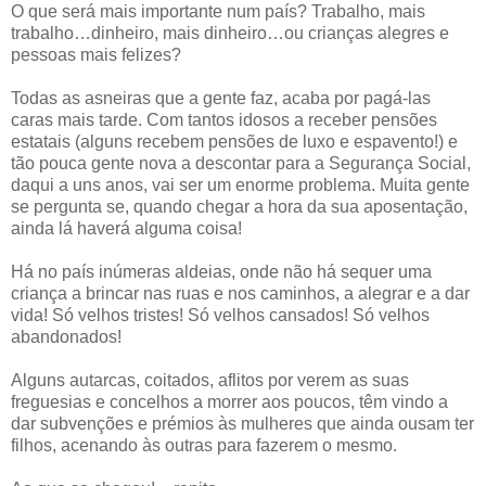
O que será mais importante num país? Trabalho, mais
trabalho…dinheiro, mais dinheiro…ou crianças alegres e
pessoas mais felizes?
Todas as asneiras que a gente faz, acaba por pagá-las
caras mais tarde. Com tantos idosos a receber pensões
estatais (alguns recebem pensões de luxo e espavento!) e
tão pouca gente nova a descontar para a Segurança Social,
daqui a uns anos, vai ser um enorme problema. Muita gente
se pergunta se, quando chegar a hora da sua aposentação,
ainda lá haverá alguma coisa!
Há no país inúmeras aldeias, onde não há sequer uma
criança a brincar nas ruas e nos caminhos, a alegrar e a dar
vida! Só velhos tristes! Só velhos cansados! Só velhos
abandonados!
Alguns autarcas, coitados, aflitos por verem as suas
freguesias e concelhos a morrer aos poucos, têm vindo a
dar subvenções e prémios às mulheres que ainda ousam ter
filhos, acenando às outras para fazerem o mesmo.