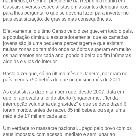
nacimetos), o senhor presidente da República reuniu em
Cascais diversos especialistas em assuntos demográficos
para lhes perguntar o que se deveria fazer para inverter no
país esta situação, de gravíssimas consequências.
Efetivamente, o último Censo veio dizer que, em todo o país,
a população diminuiu assustadoramente, que as camadas
jovens são já uma pequena percentagem e que existem
muitas zonas do território onde os óbitos superam em muito
os nacimentos em cada ano, pondo à beira do fim inúmeras
aldeias e vilas do interior.
Basta dizer que, só no último mês de Janeiro, naceram no
país menos 750 bebés do que no mesmo mês de 2011.
As estatísticas dizem também que, desde 2007, data em
que foi aprovada a lei do aborto (enganei-me…”lei da
interrupção voluntária da gravidez” é que se deve dizer!!!),
foram mortos, antes de nacer, 85 mil bebés, ou seja, uma
média de 17 mil em cada ano!
Um verdadeiro massacre nacional…pago pelo povo com os
seus impostos, com acesso imediato e sem lugar ao