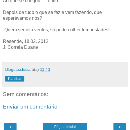
Ao que se chegou! – repito.
Depois de tudo o que se fez e vem fazendo, que
esperávamos nós?
-Quem semeia ventos, só pode colher tempestades!
Resende, 18.02. 2012
J. Correia Duarte
BlogsEcclesia
à(s)
11:43
Partilhar
Sem comentários:
Enviar um comentário
‹
›
Página inicial