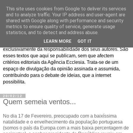
This site uses cookies from Google to deliver its services
Jornal de Opinião
and to analyze traffic. Your IP address and user-agent are
shared with Google along with performance and security
metrics to ensure quality of service, generate usage
São muitos os textos enviados para a Agência Ecclesia com
statistics, and to detect and address abuse.
pedido de publicação. De diferentes personalidades e
LEARN MORE
GOT IT
contextos sociais e eclesiais, o seu conteúdo é
exclusivamente da responsabilidade dos seus autores. São
esses textos que aqui se publicam, sem que afectem
critérios editoriais da Agência Ecclesia. Trata-se de um
espaço de divulgação da opinião assinada e assumida,
contribuindo para o debate de ideias, que a internet
possibilita.
20/02/12
Quem semeia ventos...
No dia 17 de Fevereiro, preocupado com a baixíssima
natalidade e o envelhecimento da população portuguesa
(somos o país da Europa com a mais baixa percentagem de