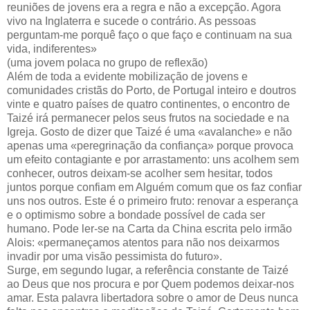
reuniões de jovens era a regra e não a excepção. Agora
vivo na Inglaterra e sucede o contrário. As pessoas
perguntam-me porquê faço o que faço e continuam na sua
vida, indiferentes»
(uma jovem polaca no grupo de reflexão)
Além de toda a evidente mobilização de jovens e
comunidades cristãs do Porto, de Portugal inteiro e doutros
vinte e quatro países de quatro continentes, o encontro de
Taizé irá permanecer pelos seus frutos na sociedade e na
Igreja. Gosto de dizer que Taizé é uma «avalanche» e não
apenas uma «peregrinação da confiança» porque provoca
um efeito contagiante e por arrastamento: uns acolhem sem
conhecer, outros deixam-se acolher sem hesitar, todos
juntos porque confiam em Alguém comum que os faz confiar
uns nos outros. Este é o primeiro fruto: renovar a esperança
e o optimismo sobre a bondade possível de cada ser
humano. Pode ler-se na Carta da China escrita pelo irmão
Alois: «permaneçamos atentos para não nos deixarmos
invadir por uma visão pessimista do futuro».
Surge, em segundo lugar, a referência constante de Taizé
ao Deus que nos procura e por Quem podemos deixar-nos
amar. Esta palavra libertadora sobre o amor de Deus nunca