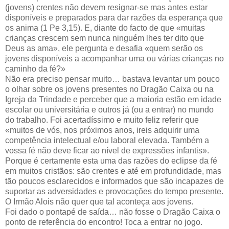
(jovens) crentes não devem resignar-se mas antes estar
disponíveis e preparados para dar razões da esperança que
os anima (1 Pe 3,15). E, diante do facto de que «muitas
crianças crescem sem nunca ninguém lhes ter dito que
Deus as ama», ele pergunta e desafia «quem serão os
jovens disponíveis a acompanhar uma ou várias crianças no
caminho da fé?»
Não era preciso pensar muito… bastava levantar um pouco
o olhar sobre os jovens presentes no Dragão Caixa ou na
Igreja da Trindade e perceber que a maioria estão em idade
escolar ou universitária e outros já (ou a entrar) no mundo
do trabalho. Foi acertadíssimo e muito feliz referir que
«muitos de vós, nos próximos anos, ireis adquirir uma
competência intelectual e/ou laboral elevada. Também a
vossa fé não deve ficar ao nível de expressões infantis».
Porque é certamente esta uma das razões do eclipse da fé
em muitos cristãos: são crentes e até em profundidade, mas
tão poucos esclarecidos e informados que são incapazes de
suportar as adversidades e provocações do tempo presente.
O Irmão Alois não quer que tal aconteça aos jovens.
Foi dado o pontapé de saída… não fosse o Dragão Caixa o
ponto de referência do encontro! Toca a entrar no jogo.