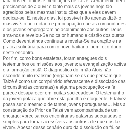
falta nos encontros e meditações de Taizé. Certamente bem
precisamos de a ouvir e tanto mais os jovens hoje tão
agredidos pelas mesmas instituições que a eles devem
dedicar-se. E, nestes dias, foi possível não apenas dizê-lo
mas vivê-lo no cuidado e preocupação que as comunidades
e os jovens empregaram no acolhimento aos outros: Deus
ama-nos e revelou-Se no calor humano e cristão dos outros.
Como deverá ainda continuar a revelar-Se na oração e na
prática solidária para com o povo haitiano, bem recordado
neste encontro.
Por fim, como bons estafetas, foram entregues dois
testemunhos ou missões aos jovens: a evangelização activa
e a formação cristã. O diagnóstico do Irmão Alois não
esconde muito realismo (enganam-se os que pensam que
Taizé é como um comprimido efervescente e dissociado das
circunstâncias concretas) e alguma preocupação: «a fé
parece desaparecer em muitas sociedades». O testemunho
da jovem polaca que abre esta partilha é eloquente. E talvez
possa ser o mesmo o de tantos jovens portugueses… Mas a
constatação do Prior de Taizé vem acompanhada de um
encargo: «precisamos encontrar as palavras adequadas e
simples para tornar acessíveis aos outros a fé que nos faz
viver». Apesar desse cenário duro da dissolução da fé, os