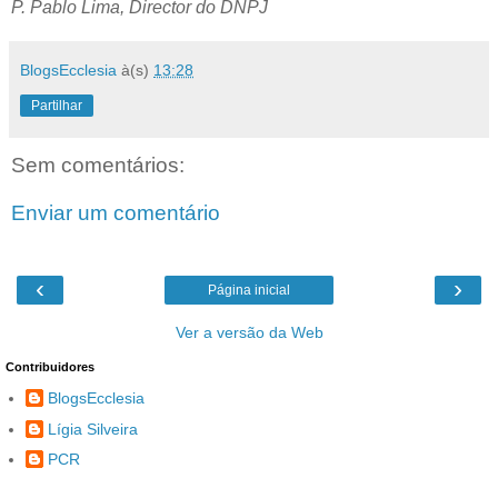
P. Pablo Lima, Director do DNPJ
BlogsEcclesia
à(s)
13:28
Partilhar
Sem comentários:
Enviar um comentário
‹
›
Página inicial
Ver a versão da Web
Contribuidores
BlogsEcclesia
Lígia Silveira
PCR