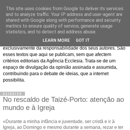
This site uses cookies from Google to deliver its services
Jornal de Opinião
and to analyze traffic. Your IP address and user-agent are
shared with Google along with performance and security
metrics to ensure quality of service, generate usage
São muitos os textos enviados para a Agência Ecclesia com
statistics, and to detect and address abuse.
pedido de publicação. De diferentes personalidades e
LEARN MORE
GOT IT
contextos sociais e eclesiais, o seu conteúdo é
exclusivamente da responsabilidade dos seus autores. São
esses textos que aqui se publicam, sem que afectem
critérios editoriais da Agência Ecclesia. Trata-se de um
espaço de divulgação da opinião assinada e assumida,
contribuindo para o debate de ideias, que a internet
possibilita.
21/02/10
No rescaldo de Taizé-Porto: atenção ao
mundo e à Igreja
«Durante a minha infância e juventude, ser cristã e ir à
Igreja, ao Domingo e mesmo durante a semana, rezar e ter