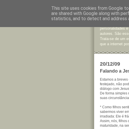
This site uses cookies from Google to 
are shared with Google along with per
Jornal d
statistics, and to detect and address 
São muitos os te
personalidades e
autores. São esse
Trata-se de um e
que a internet pos
20/12/09
Falando a Je
Estamos a breves 
festejado, não p
diálogo com Jesus
De forma simples 
suas circunstânci
* Como filhos sen
sabermos viver e
irradiada: Ele é fr
Assim, nós, filho
maturidade, na se