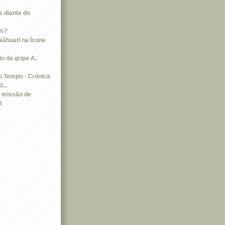
 diante do
1%?
Náhuatl na Ícone
io da gripe A,
 Tempo - Crónica
...
 missão de
l