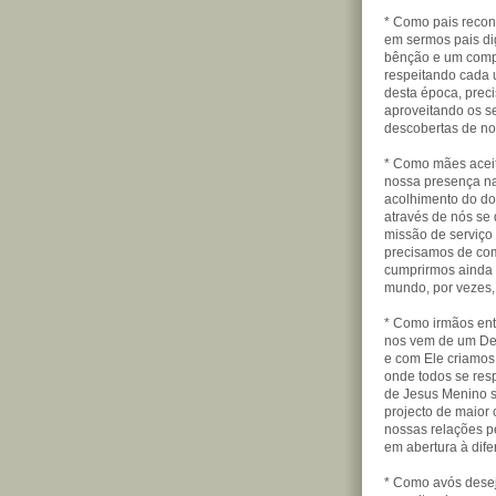
* Como pais reco
em sermos pais di
bênção e um compr
respeitando cada 
desta época, prec
aproveitando os s
descobertas de no
* Como mães acei
nossa presença na 
acolhimento do dom
através de nós se
missão de serviço 
precisamos de com
cumprirmos ainda 
mundo, por vezes, 
* Como irmãos ent
nos vem de um Deu
e com Ele criamos
onde todos se res
de Jesus Menino s
projecto de maior
nossas relações pes
em abertura à dife
* Como avós desej