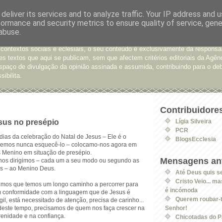
deliver its services and to analyze traffic. Your IP address and 
formance and security metrics to ensure quality of service, gen
e Opinião
abuse.
xtos enviados para a Agência Ecclesia com pedido de publicação. De diferen
 contextos sociais e eclesiais, o seu conteúdo é exclusivamente da responsa
s textos que aqui se publicam, sem que afectem critérios editoriais da Agên
spaço de divulgação da opinião assinada e assumida, contribuindo para o deb
sibilita.
Contribuidore
sus no presépio
Lígia Silveira
PCR
dias da celebração do Natal de Jesus – Ele é o
BlogsEcclesia
odemos nunca esquecê-lo – colocamo-nos agora em
 Menino em situação de presépio.
Mensagens ant
nos dirigimos – cada um a seu modo ou segundo as
as – ao Menino Deus.
Até Deus quis s
Cristo Veio... m
timos que temos um longo caminho a percorrer para
é incómoda
m conformidade com a linguagem que de Jesus é
Querem roubar-t
ágil, está necessitado de atenção, precisa de carinho...
s deste tempo, precisamos de quem nos faça crescer na
Senhor!
renidade e na confiança.
Chicotadas do P