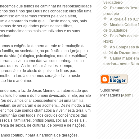
verdadeiro
nhecemos que temos de caminhar na responsabilidade
Escutando Jesus
gnos dos filhos que Deus nos concedeu: eles são uma
presépio
omisso em fazermos crescer pela vida além,
A Igreja é só 0,
um e amparando cada qual... Deste modo, nós, pais
México, Códice 
isamos de ser ajudados pelos nossos filhos,
de Guadalupe
eus conhecimentos mais actualizados e as suas
vidade.
Pelo País do iníc
H1N1
tamos a exigência de permanente reformulação da
Ao Compasso do
família, na sociedade, na profissão e na Igreja pelo
de 04 de Dezembro d
 da vida (biológica, psicológica, moral e espiritual):
Causa maior em
 derrama a vida como dádiva, como entrega, como
sorriso... neste Nata
aos outros... Assim, nós, mães deste tempo,
preensão e de afecto de pais e de filhos para
melhor a tarefa de sermos coração divino neste
tão frio e anónimo.
Subscrever
endemos, à luz de Jesus Menino, a fraternidade que
Mensagens [
Atom
]
s feito homem e do homem divinizado: n’Ele, por Ele
 (ou devíamos criar conscientemente) uma família,
peitam, se amparam e se acolhem... Deste modo, à luz
entimos que somos chamados a viver, nesta terra, um
 comunhão com todos, nos círculos concêntricos das
soais, familiares, profissionais, sociais, eclesiais...
rença de sexos, de culturas, de povos e de nações.
amos contribuir para a harmonia de gerações,