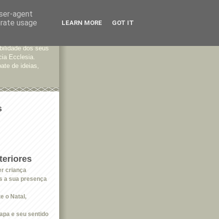
user-agent
erate usage
LEARN MORE
GOT IT
tes
bilidade dos seus
cia Ecclesia.
ate de ideias,
s
eriores
er criança
as a sua presença
e o Natal,
apa e seu sentido