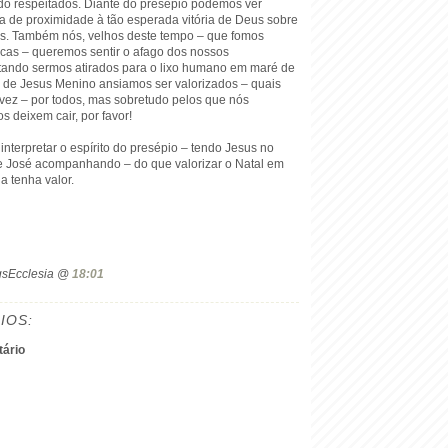
do respeitados. Diante do presépio podemos ver
ia de proximidade à tão esperada vitória de Deus sobre
s. Também nós, velhos deste tempo – que fomos
cas – queremos sentir o afago dos nossos
tando sermos atirados para o lixo humano em maré de
 de Jesus Menino ansiamos ser valorizados – quais
vez – por todos, mas sobretudo pelos que nós
s deixem cair, por favor!
nterpretar o espírito do presépio – tendo Jesus no
e José acompanhando – do que valorizar o Natal em
la tenha valor.
ogsEcclesia @
18:01
IOS:
ário