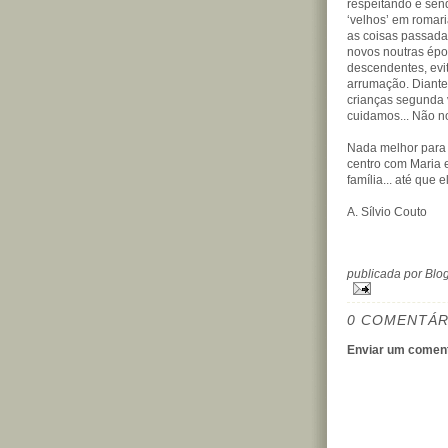
respeitando e sen
‘velhos’ em romar
as coisas passada
novos noutras épo
descendentes, evi
arrumação. Diante
crianças segunda 
cuidamos... Não no
Nada melhor para i
centro com Maria 
família... até que e
A. Sílvio Couto
publicada por Bl
0 COMENTÁR
Enviar um coment