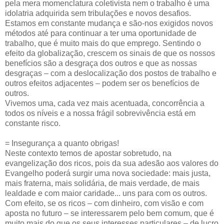
pela mera momenclatura coletivista nem o trabalho é uma
idolatria adquirida sem tribulações e novos desafios.
Estamos em constante mudança e são-nos exigidos novos
métodos até para continuar a ter uma oportunidade de
trabalho, que é muito mais do que emprego. Sentindo o
efeito da globalização, crescem os sinais de que os nossos
benefícios são a desgraça dos outros e que as nossas
desgraças – com a deslocalização dos postos de trabalho e
outros efeitos adjacentes – podem ser os benefícios de
outros.
Vivemos uma, cada vez mais acentuada, concorrência a
todos os níveis e a nossa frágil sobrevivência está em
constante risco.
= Insegurança a quanto obrigas!
Neste contexto temos de apostar sobretudo, na
evangelização dos ricos, pois da sua adesão aos valores do
Evangelho poderá surgir uma nova sociedade: mais justa,
mais fraterna, mais solidária, de mais verdade, de mais
lealdade e com maior caridade... uns para com os outros.
Com efeito, se os ricos – com dinheiro, com visão e com
aposta no futuro – se interessarem pelo bem comum, que é
muito mais do que os seus interesses particulares – de lucro