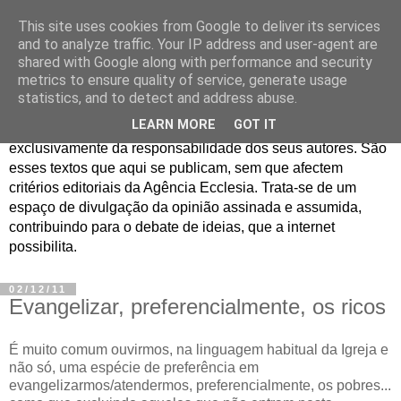
This site uses cookies from Google to deliver its services
Jornal de Opinião
and to analyze traffic. Your IP address and user-agent are
shared with Google along with performance and security
metrics to ensure quality of service, generate usage
São muitos os textos enviados para a Agência Ecclesia com
statistics, and to detect and address abuse.
pedido de publicação. De diferentes personalidades e
LEARN MORE
GOT IT
contextos sociais e eclesiais, o seu conteúdo é
exclusivamente da responsabilidade dos seus autores. São
esses textos que aqui se publicam, sem que afectem
critérios editoriais da Agência Ecclesia. Trata-se de um
espaço de divulgação da opinião assinada e assumida,
contribuindo para o debate de ideias, que a internet
possibilita.
02/12/11
Evangelizar, preferencialmente, os ricos
É muito comum ouvirmos, na linguagem habitual da Igreja e
não só, uma espécie de preferência em
evangelizarmos/atendermos, preferencialmente, os pobres...