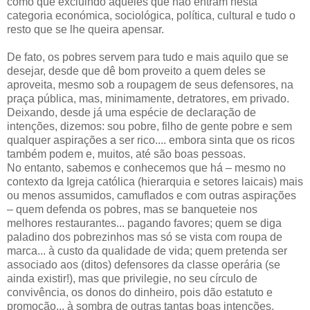
como que excluindo aqueles que não entram nesta
categoria económica, sociológica, política, cultural e tudo o
resto que se lhe queira apensar.
De fato, os pobres servem para tudo e mais aquilo que se
desejar, desde que dê bom proveito a quem deles se
aproveita, mesmo sob a roupagem de seus defensores, na
praça pública, mas, minimamente, detratores, em privado.
Deixando, desde já uma espécie de declaração de
intenções, dizemos: sou pobre, filho de gente pobre e sem
qualquer aspirações a ser rico.... embora sinta que os ricos
também podem e, muitos, até são boas pessoas.
No entanto, sabemos e conhecemos que há – mesmo no
contexto da Igreja católica (hierarquia e setores laicais) mais
ou menos assumidos, camuflados e com outras aspirações
– quem defenda os pobres, mas se banqueteie nos
melhores restaurantes... pagando favores; quem se diga
paladino dos pobrezinhos mas só se vista com roupa de
marca... à custo da qualidade de vida; quem pretenda ser
associado aos (ditos) defensores da classe operária (se
ainda existir!), mas que privilegie, no seu círculo de
convivência, os donos do dinheiro, pois dão estatuto e
promoção... à sombra de outras tantas boas intenções.