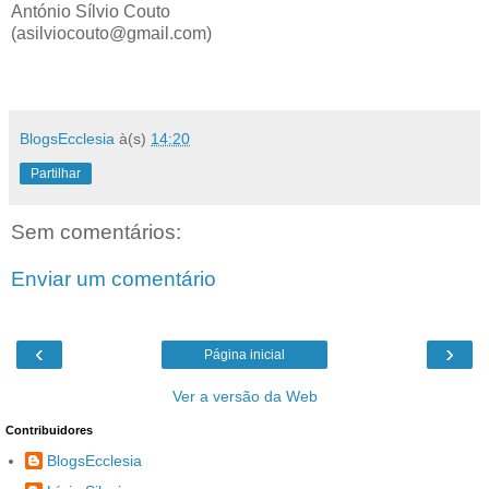
António Sílvio Couto
(asilviocouto@gmail.com)
BlogsEcclesia
à(s)
14:20
Partilhar
Sem comentários:
Enviar um comentário
‹
›
Página inicial
Ver a versão da Web
Contribuidores
BlogsEcclesia