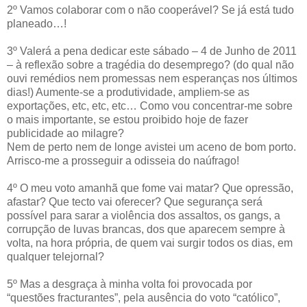
2º Vamos colaborar com o não cooperável? Se já está tudo
planeado…!
3º Valerá a pena dedicar este sábado – 4 de Junho de 2011
– à reflexão sobre a tragédia do desemprego? (do qual não
ouvi remédios nem promessas nem esperanças nos últimos
dias!) Aumente-se a produtividade, ampliem-se as
exportações, etc, etc, etc… Como vou concentrar-me sobre
o mais importante, se estou proibido hoje de fazer
publicidade ao milagre?
Nem de perto nem de longe avistei um aceno de bom porto.
Arrisco-me a prosseguir a odisseia do naúfrago!
4º O meu voto amanhã que fome vai matar? Que opressão,
afastar? Que tecto vai oferecer? Que segurança será
possível para sarar a violência dos assaltos, os gangs, a
corrupção de luvas brancas, dos que aparecem sempre à
volta, na hora própria, de quem vai surgir todos os dias, em
qualquer telejornal?
5º Mas a desgraça à minha volta foi provocada por
“questões fracturantes”, pela ausência do voto “católico”,