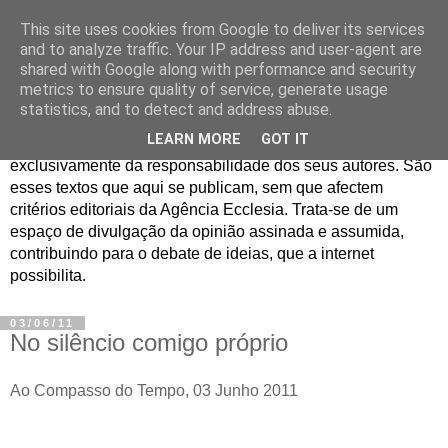
This site uses cookies from Google to deliver its services
Jornal de Opinião
and to analyze traffic. Your IP address and user-agent are
shared with Google along with performance and security
metrics to ensure quality of service, generate usage
São muitos os textos enviados para a Agência Ecclesia com
statistics, and to detect and address abuse.
pedido de publicação. De diferentes personalidades e
LEARN MORE
GOT IT
contextos sociais e eclesiais, o seu conteúdo é
exclusivamente da responsabilidade dos seus autores. São
esses textos que aqui se publicam, sem que afectem
critérios editoriais da Agência Ecclesia. Trata-se de um
espaço de divulgação da opinião assinada e assumida,
contribuindo para o debate de ideias, que a internet
possibilita.
03/06/11
No silêncio comigo próprio
Ao Compasso do Tempo, 03 Junho 2011