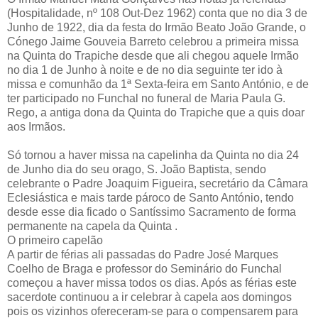
(Hospitalidade, nº 108 Out-Dez 1962) conta que no dia 3 de
Junho de 1922, dia da festa do Irmão Beato João Grande, o
Cónego Jaime Gouveia Barreto celebrou a primeira missa
na Quinta do Trapiche desde que ali chegou aquele Irmão
no dia 1 de Junho à noite e de no dia seguinte ter ido à
missa e comunhão da 1ª Sexta-feira em Santo António, e de
ter participado no Funchal no funeral de Maria Paula G.
Rego, a antiga dona da Quinta do Trapiche que a quis doar
aos Irmãos.
Só tornou a haver missa na capelinha da Quinta no dia 24
de Junho dia do seu orago, S. João Baptista, sendo
celebrante o Padre Joaquim Figueira, secretário da Câmara
Eclesiástica e mais tarde pároco de Santo António, tendo
desde esse dia ficado o Santíssimo Sacramento de forma
permanente na capela da Quinta .
O primeiro capelão
A partir de férias ali passadas do Padre José Marques
Coelho de Braga e professor do Seminário do Funchal
começou a haver missa todos os dias. Após as férias este
sacerdote continuou a ir celebrar à capela aos domingos
pois os vizinhos ofereceram-se para o compensarem para