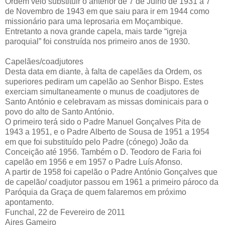
Ordem veio substituir o anterior de 7 de Julho de 1931 a 7
de Novembro de 1943 em que saiu para ir em 1944 como
missionário para uma leprosaria em Moçambique.
Entretanto a nova grande capela, mais tarde “igreja
paroquial” foi construída nos primeiro anos de 1930.
Capelães/coadjutores
Desta data em diante, à falta de capelães da Ordem, os
superiores pediram um capelão ao Senhor Bispo. Estes
exerciam simultaneamente o munus de coadjutores de
Santo António e celebravam as missas dominicais para o
povo do alto de Santo António.
O primeiro terá sido o Padre Manuel Gonçalves Pita de
1943 a 1951, e o Padre Alberto de Sousa de 1951 a 1954
em que foi substituído pelo Padre (cónego) João da
Conceição até 1956. Também o D. Teodoro de Faria foi
capelão em 1956 e em 1957 o Padre Luís Afonso.
A partir de 1958 foi capelão o Padre António Gonçalves que
de capelão/ coadjutor passou em 1961 a primeiro pároco da
Paróquia da Graça de quem falaremos em próximo
apontamento.
Funchal, 22 de Fevereiro de 2011
Aires Gameiro