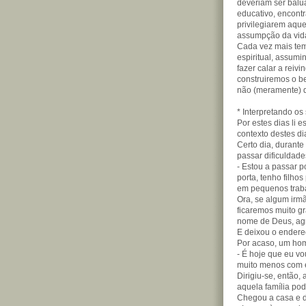
deveriam ser balua
educativo, encont
privilegiarem aqu
assumpção da vida 
Cada vez mais tem
espiritual, assum
fazer calar a reivi
construiremos o 
não (meramente) 
* Interpretando os 
Por estes dias li 
contexto destes dia
Certo dia, durant
passar dificuldade
- Estou a passar 
porta, tenho filh
em pequenos traba
Ora, se algum irm
ficaremos muito g
nome de Deus, agr
E deixou o endere
Por acaso, um hom
- É hoje que eu v
muito menos com 
Dirigiu-se, então
aquela família pod
Chegou a casa e d