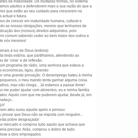
rtes da maturidade. De múltiplas formas, no sistema
ramos adultos a defenderem mais a sua razão do que a
eles que estão ao seu cuidado para crescerem na
actual e futura.
os de crescer em maturidade humana, cultural e
indo as nossas obrigações, mesmo que tenhamos de
ndicação dos (nossos) direitos adquiridos, pois
bem comum sabendo ceder ao bem maior dos outros e
de nós mesmos!
sinais à luz de Deus (estória)
esta linda estória, que partilhamos, atendendo ao
s de ‘crise’ e de reflexão.
e um programa de rádio, uma senhora que estava a
s económicas, ligou, dizendo:
por uma grande provação. O desemprego bateu à minha
os pequenos, o meu marido tenta ganhar alguma coisa
lhos, mas não chega... Já estamos a passar fome!
ão me puder ajudar com alimentos, eu e minha família
ratos. Aquilo com que me puderem ajudar, desde já, em
adeço...
ço!
em ateu ouviu aquele apelo e pensou:
ou provar que Deus não se importa com ninguém...
esta pobre desgraçada!
, ao mercado e comprou tudo aquilo que achava que
eria precisar. Aliás, comprou o dobro de tudo.
isse a dois empregados: