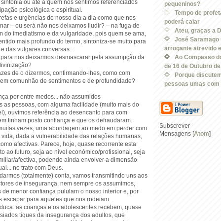
sintonia ou até a quem nos sentimos referenciados
pequeninos?
ipação psicológica e espiritual.
Tempo de profe
arefas e urgências do nosso dia a dia como que nos
poderá calar
ar – ou será não nos deixamos iludir? – na fuga de
Ateu, graças a 
m do imediatismo e da vulgaridade, pois quem se ama,
José Saramago 
ntido mais profundo do termo, sintoniza-se muito para
arrogante atrevido e 
e das vulgares conversas...
o para nos deixarmos desmascarar pela assumpção da
Ao Compasso do
divinização?
de 16 de Outubro de.
azes de o dizermos, confirmando-lhes, como com
Porque discutem
s em comunhão de sentimentos e de profundidade?
pessoas umas com 
ança por entre medos... não assumidos
as pessoas, com alguma facilidade (muito mais do
el), ouvimos referência ao desencanto para com
m tinham posto confiança e que os defraudaram.
Subscrever
muitas vezes, uma abordagem ao medo em perder com
Mensagens [
Atom
]
a vida, dada a vulnerabilidade das relações humanas,
omo afectivas. Parece, hoje, quase recorrente esta
to ao futuro, seja ao nível económico/profissional, seja
iliar/afectiva, podendo ainda envolver a dimensão
ual... no trato com Deus.
 darmos (totalmente) conta, vamos transmitindo uns aos
actores de insegurança, nem sempre os assumimos,
 de menor confiança pululam o nosso interior e, por
s escapar para aqueles que nos rodeiam.
duca: as crianças e os adolescentes recebem, quase
iados tiques da insegurança dos adultos, que