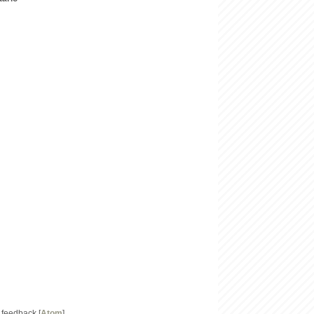
 feedback [
Atom
]