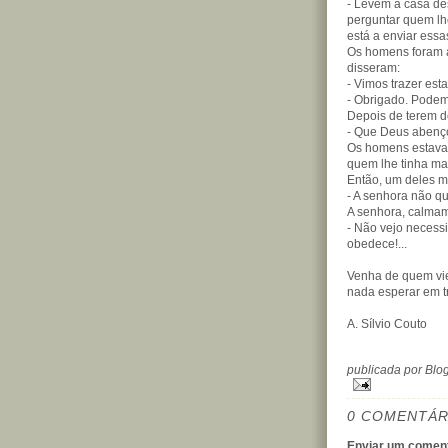
- Levem à casa de
perguntar quem lhe
está a enviar ess
Os homens foram à
disseram:
- Vimos trazer est
- Obrigado. Podem 
Depois de terem d
- Que Deus abenço
Os homens estavam
quem lhe tinha m
Então, um deles ma
- A senhora não q
A senhora, calmam
- Não vejo necess
obedece!...
Venha de quem vie
nada esperar em t
A. Sílvio Couto
publicada por Bl
0 COMENTÁR
Enviar um coment