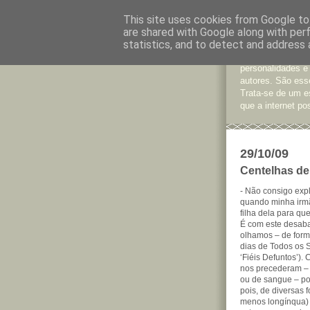
This site uses cookies from Google to 
are shared with Google along with per
Jornal d
statistics, and to detect and address 
São muitos os te
personalidades e
autores. São esse
Trata-se de um e
que a internet pos
29/10/09
Centelhas de p
- Não consigo exp
quando minha irmã 
filha dela para qu
É com este desabaf
olhamos – de forma
dias de Todos os 
‘Fiéis Defuntos’).
nos precederam – 
ou de sangue – pod
pois, de diversas 
menos longínqua)