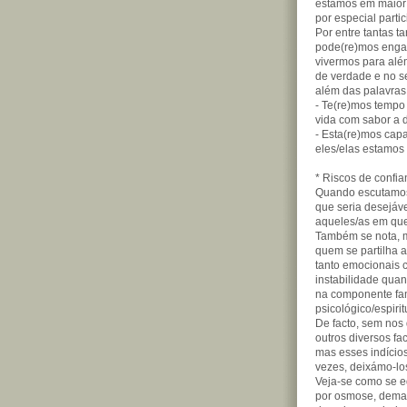
estamos em maior 
por especial partic
Por entre tantas t
pode(re)mos engan
vivermos para alé
de verdade e no se
além das palavras 
- Te(re)mos temp
vida com sabor a 
- Esta(re)mos cap
eles/elas estamo
* Riscos de confi
Quando escutamos 
que seria desejáv
aqueles/as em que
Também se nota, 
quem se partilha 
tanto emocionais c
instabilidade quan
na componente fam
psicológico/espirit
De facto, sem nos
outros diversos f
mas esses indícios
vezes, deixámo-lo
Veja-se como se e
por osmose, demas