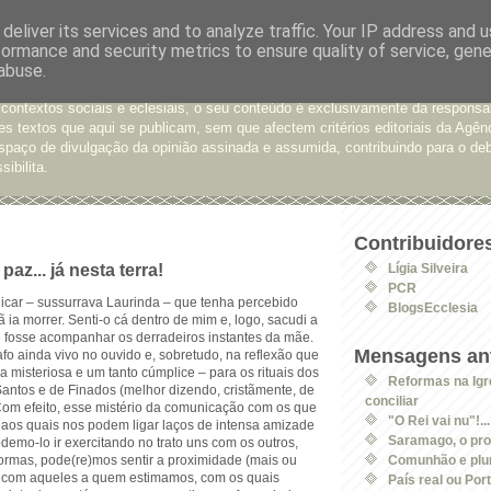
deliver its services and to analyze traffic. Your IP address and 
formance and security metrics to ensure quality of service, gen
e Opinião
abuse.
xtos enviados para a Agência Ecclesia com pedido de publicação. De diferen
 contextos sociais e eclesiais, o seu conteúdo é exclusivamente da responsa
s textos que aqui se publicam, sem que afectem critérios editoriais da Agên
spaço de divulgação da opinião assinada e assumida, contribuindo para o deb
sibilita.
Contribuidore
az... já nesta terra!
Lígia Silveira
PCR
licar – sussurrava Laurinda – que tenha percebido
BlogsEcclesia
ia morrer. Senti-o cá dentro de mim e, logo, sacudi a
e fosse acompanhar os derradeiros instantes da mãe.
Mensagens ant
o ainda vivo no ouvido e, sobretudo, na reflexão que
 misteriosa e um tanto cúmplice – para os rituais dos
Reformas na Igre
Santos e de Finados (melhor dizendo, cristãmente, de
conciliar
 Com efeito, esse mistério da comunicação com os que
"O Rei vai nu"!...
aos quais nos podem ligar laços de intensa amizade
Saramago, o pr
emo-lo ir exercitando no trato uns com os outros,
formas, pode(re)mos sentir a proximidade (mais ou
Comunhão e plur
 com aqueles a quem estimamos, com os quais
País real ou Por