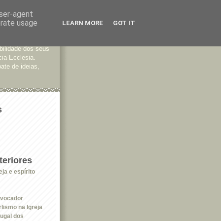
user-agent
erate usage
LEARN MORE
GOT IT
tes
bilidade dos seus
cia Ecclesia.
ate de ideias,
s
eriores
ja e espírito
ovocador
lismo na Igreja
tugal dos