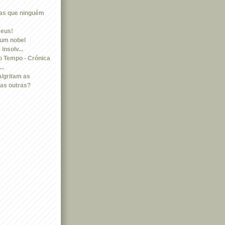
tas que ninguém
Deus!
um nobel
insolv...
 Tempo - Crónica
..
/gritam as
as outras?