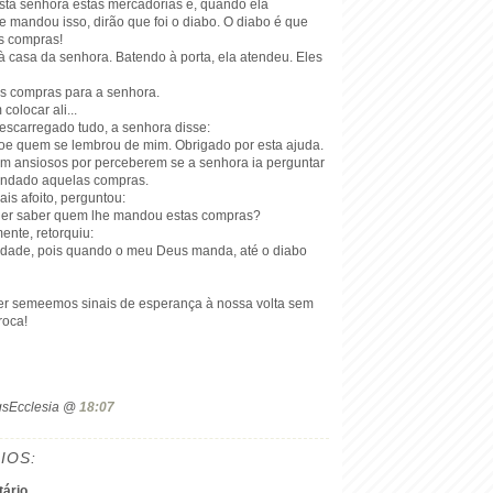
sta senhora estas mercadorias e, quando ela
 mandou isso, dirão que foi o diabo. O diabo é que
as compras!
 casa da senhora. Batendo à porta, ela atendeu. Eles
as compras para a senhora.
colocar ali...
escarregado tudo, a senhora disse:
e quem se lembrou de mim. Obrigado por esta ajuda.
 ansiosos por perceberem se a senhora ia perguntar
andado aquelas compras.
is afoito, perguntou:
uer saber quem lhe mandou estas compras?
ente, retorquiu:
idade, pois quando o meu Deus manda, até o diabo
r semeemos sinais de esperança à nossa volta sem
roca!
ogsEcclesia @
18:07
IOS:
ário