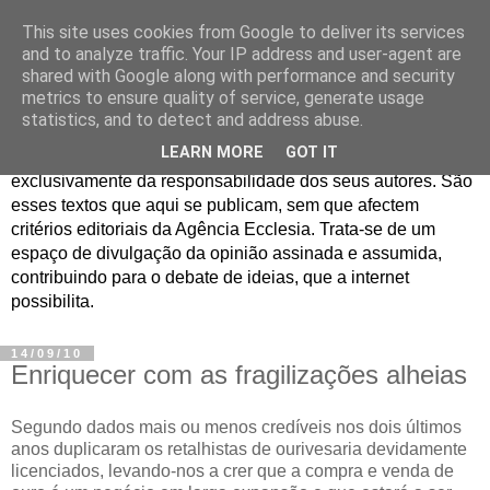
This site uses cookies from Google to deliver its services
Jornal de Opinião
and to analyze traffic. Your IP address and user-agent are
shared with Google along with performance and security
metrics to ensure quality of service, generate usage
São muitos os textos enviados para a Agência Ecclesia com
statistics, and to detect and address abuse.
pedido de publicação. De diferentes personalidades e
LEARN MORE
GOT IT
contextos sociais e eclesiais, o seu conteúdo é
exclusivamente da responsabilidade dos seus autores. São
esses textos que aqui se publicam, sem que afectem
critérios editoriais da Agência Ecclesia. Trata-se de um
espaço de divulgação da opinião assinada e assumida,
contribuindo para o debate de ideias, que a internet
possibilita.
14/09/10
Enriquecer com as fragilizações alheias
Segundo dados mais ou menos credíveis nos dois últimos
anos duplicaram os retalhistas de ourivesaria devidamente
licenciados, levando-nos a crer que a compra e venda de