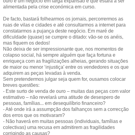
ouro é um negócio em larga expansão e que estará a ser
alimentada pela crise económica em curso.
De facto, bastará folhearmos os jornais, percorrermos as
ruas de vilas e cidades e até consultarmos a internet para
constatarmos a pujança deste negócio. Em maré de
dificuldade (quase) se cumpre o ditado: vão-se os anéis,
mas fiquem os dedos!
Não deixa de ser impressionante que, nos momentos de
colapso social, há sempre alguém que faça fortuna e
enriqueça com as fragilizações alheias, gerando situações
de maior ou menor ‘injustiça’ entre os vendedores e os que
adquirem as peças levadas à venda.
Sem pretendermos julgar seja quem for, ousamos colocar
breves questões:
- Este surto de venda de ouro – muitas das peças com valor
estimativo – não revelará uma atitude de desespero de
pessoas, famílias... em desequilíbrio financeiro?
- Até onde irá a assumpção dos falhanços sem a correcção
dos erros que os motivaram?
- Não haverá em muitas pessoas (individuais, famílias e
colectivas) uma recusa em admitirem as fragilidades
corrigindo as causas?