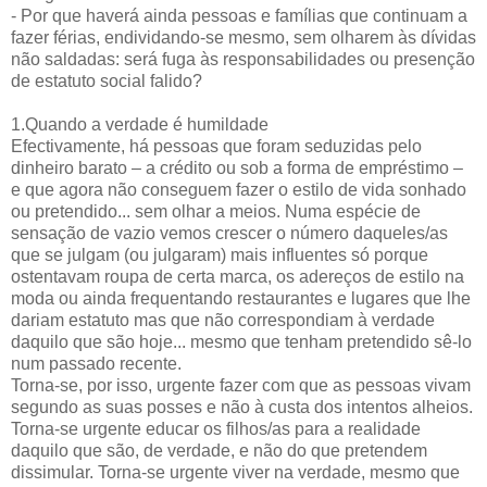
- Por que haverá ainda pessoas e famílias que continuam a
fazer férias, endividando-se mesmo, sem olharem às dívidas
não saldadas: será fuga às responsabilidades ou presenção
de estatuto social falido?
1.Quando a verdade é humildade
Efectivamente, há pessoas que foram seduzidas pelo
dinheiro barato – a crédito ou sob a forma de empréstimo –
e que agora não conseguem fazer o estilo de vida sonhado
ou pretendido... sem olhar a meios. Numa espécie de
sensação de vazio vemos crescer o número daqueles/as
que se julgam (ou julgaram) mais influentes só porque
ostentavam roupa de certa marca, os adereços de estilo na
moda ou ainda frequentando restaurantes e lugares que lhe
dariam estatuto mas que não correspondiam à verdade
daquilo que são hoje... mesmo que tenham pretendido sê-lo
num passado recente.
Torna-se, por isso, urgente fazer com que as pessoas vivam
segundo as suas posses e não à custa dos intentos alheios.
Torna-se urgente educar os filhos/as para a realidade
daquilo que são, de verdade, e não do que pretendem
dissimular. Torna-se urgente viver na verdade, mesmo que