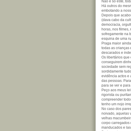
Não é só este, toda
Há outros do mesm
embotando a nossa
Depois que acabou
(dava cabo da cul
democracia, orgul
horas, nos filmes,
sofregamente na b
esquina de uma ru
Praga maior ainda,
todas as crianças d
descarados e ind
Os libertários que
conseguirem dinhe
sociedade sem reg
sordidamente tudo 
evidência actos e 
das pessoas. Para
para se ver e para
Peço aos meus lei
rigorista ou puri
compreender todos
tenho um nojo irre
No caso dos pares
noivado, aquelas v
velhas macumbeir
corpo carregados 
manducados e lasc