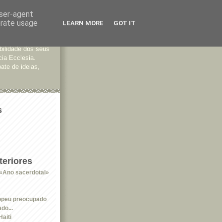
user-agent
erate usage
LEARN MORE
GOT IT
tes
bilidade dos seus
cia Ecclesia.
ate de ideias,
s
eriores
«Ano sacerdotal»
opeu preocupado
do...
aiti