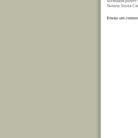
sociedade;porém s
Susana Sousa Ca
Enviar um coment