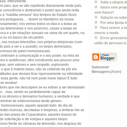
via. Infelizmente.
Solta a alegria 
o jaez, que se vão repetindo diariamente neste país,
futuro sem proje
 consciência e destruindo o pudor que ainda resta.
sem futuro?
 a “maldita censura” dos tempos do Estado Novo
Solução ou sub
tura portuguesa…- dizem os libertários da nossa
Por uma Igreja 
hosamente), nós vemos todos os dias e a todas as
Para vencer a in
 nas telenovelas e nos anúncios, casais a beijar-se
oca e a ter relações sexuais na cama de um quarto, na
vencer o medo
a ou no banco de um jardim.
Erros grosseiros
 nas nossas televisões, nos próprios telejornais (com
união de pessoas d..
o país a ver e a assistir), os beijos demorados,
ecorosos de pares homossexuais.
 controlam a comunicação e o seu poder, na mira de
iro e audiências, vêm construindo aos poucos uma
ras, sem valores e sem respeito, explorando
Subscrever
o que é instinto baixo, não se coibindo de pôr em
Mensagens [
Atom
]
atitudes que deviam ficar rigorosamente na intimidade
 essa gente, não há nem pode haver tabus! É tudo
 se mostrar!
tores que me desculpem se eu estiver a ser demasiado
tano…mas, sendo eu perfeitamente capaz de
 os desvios e desvarios humanos, a verdade é que
primível de exibicionismos deste género.
 homossexuais, aquele aparato todo, de dia de
estes brancas, decotadas e brejeiras, a lembrar-me as
as das praias de Copacabana, aqueles toques de
de ostentação e de volúpia e aqueles beijos
ivos frente às câmaras de televisão, nos degraus do