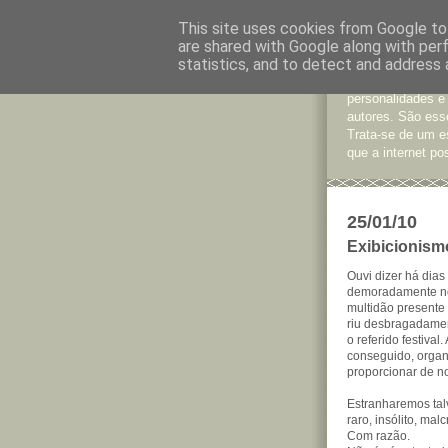
This site uses cookies from Google to 
are shared with Google along with per
Jornal d
statistics, and to detect and address 
São muitos os te
personalidades e
autores. São esse
Trata-se de um e
que a internet pos
25/01/10
Exibicionism
Ouvi dizer há dias
demoradamente no 
multidão presente
riu desbragadamen
o referido festival
conseguido, organ
proporcionar de n
Estranharemos tal
raro, insólito, mal
Com razão.