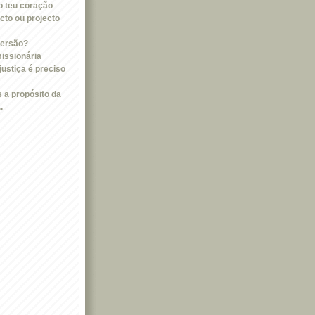
do teu coração
cto ou projecto
versão?
missionária
justiça é preciso
 a propósito da
.