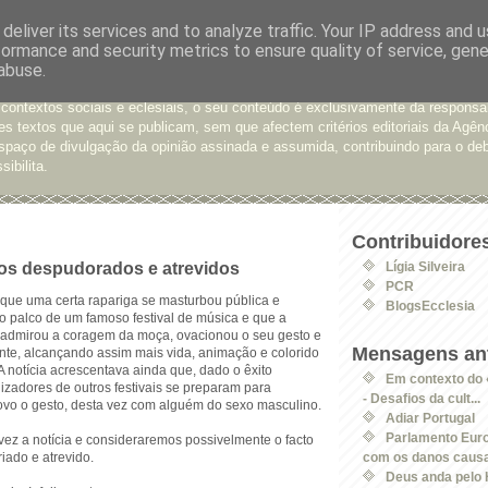
deliver its services and to analyze traffic. Your IP address and 
formance and security metrics to ensure quality of service, gen
e Opinião
abuse.
xtos enviados para a Agência Ecclesia com pedido de publicação. De diferen
 contextos sociais e eclesiais, o seu conteúdo é exclusivamente da responsa
s textos que aqui se publicam, sem que afectem critérios editoriais da Agên
spaço de divulgação da opinião assinada e assumida, contribuindo para o deb
sibilita.
Contribuidore
os despudorados e atrevidos
Lígia Silveira
PCR
 que uma certa rapariga se masturbou pública e
BlogsEcclesia
palco de um famoso festival de música e que a
 admirou a coragem da moça, ovacionou o seu gesto e
Mensagens ant
te, alcançando assim mais vida, animação e colorido
. A notícia acrescentava ainda que, dado o êxito
Em contexto do 
izadores de outros festivais se preparam para
- Desafios da cult...
ovo o gesto, desta vez com alguém do sexo masculino.
Adiar Portugal
Parlamento Eur
vez a notícia e consideraremos possivelmente o facto
criado e atrevido.
com os danos causa
Deus anda pelo H