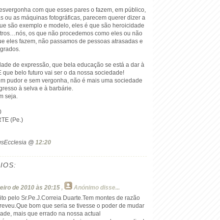
desvergonha com que esses pares o fazem, em público,
s ou as máquinas fotográficas, parecem querer dizer a
que são exemplo e modelo, eles é que são heroicidade
utros…nós, os que não procedemos como eles ou não
e eles fazem, não passamos de pessoas atrasadas e
ógrados.
dade de expressão, que bela educação se está a dar à
 que belo futuro vai ser o da nossa sociedade!
m pudor e sem vergonha, não é mais uma sociedade
egresso à selva e à barbárie.
m seja.
0
TE (Pe.)
ogsEcclesia @
12:20
IOS:
reiro de 2010 às 20:15
,
Anónimo
disse...
rito pelo Sr.Pe.J.Correia Duarte.Tem montes de razão
reveu.Que bom que seria se tivesse o poder de mudar
dade, mais que errado na nossa actual