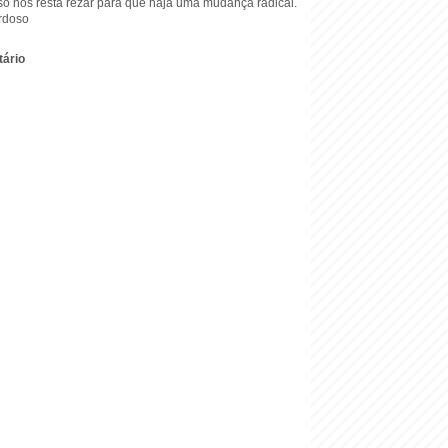
ó nos resta rezar para que haja uma mudança radical.
rdoso
ário