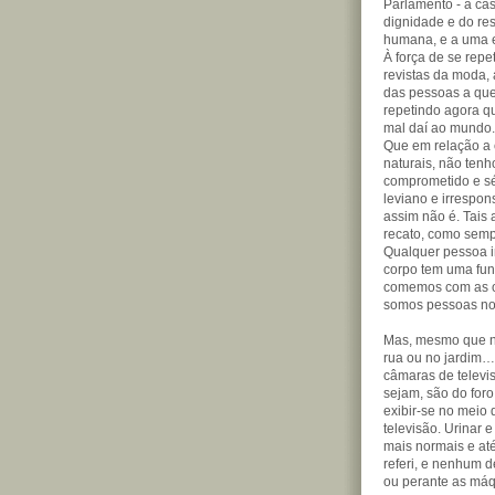
Parlamento - a ca
dignidade e do res
humana, e a uma e
À força de se repe
revistas da moda,
das pessoas a que
repetindo agora q
mal daí ao mundo.
Que em relação a 
naturais, não ten
comprometido e sé
leviano e irrespo
assim não é. Tais
recato, como semp
Qualquer pessoa i
corpo tem uma fun
comemos com as o
somos pessoas nor
Mas, mesmo que na
rua ou no jardim…
câmaras de televis
sejam, são do for
exibir-se no meio
televisão. Urinar 
mais normais e at
referi, e nenhum d
ou perante as máq