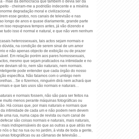
sa - mãe da democracia que também o devia ser da
peito - cheiram-me a podridão indecente e a miséria
norme degradação moral e civilizacional.
tirem esse gestos, nos canais de televisão e nas
 ao longo de anos e quase diariamente, grande parte
m isso repugnava tempos antes, já vão dizendo e
ue tudo isso é normal e natural, e que não vem nenhum
casais heterossexuais, tais actos sejam normais e
ho dúvida, na condição de serem sinal de um amor
rio e não apenas objecto de exibição ou de prazer
nsável. Em relação porém aos pares homossexuais,
 actos, mesmo que sejam praticados na intimidade e no
re deviam sê-lo, nem são naturais, nem normais.
nteligente pode entender que cada órgão do nosso
ção específica. Não falamos com o umbigo nem
relhas…Se o fizermos, ninguém dirá nem achará que
mais e que tais usos são normais e naturais…
turais e normais fossem, não são para ser feitos na
e muito menos perante máquinas fotográficas ou
ão. Há coisas que, por mais naturais e normais que
o da intimidade de cada um e não podem nem devem
 de uma rua, numa capa de revista ou num canal de
e defecar são coisas normais e naturais, mais naturais,
é mais indispensáveis do que as outras a que atrás me
e nós o faz na rua ou no jardim, à vista de toda a gente,
uinas fotográficas ou as câmaras de televisão…