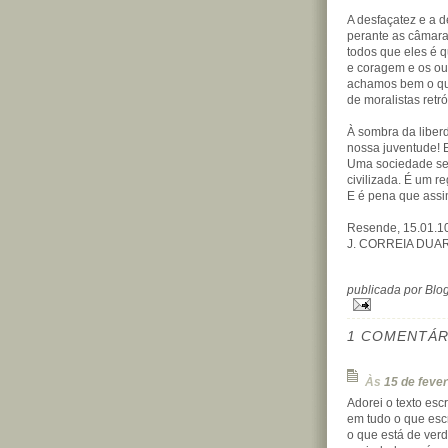
A desfaçatez e a 
perante as câmara
todos que eles é 
e coragem e os o
achamos bem o qu
de moralistas retr
À sombra da liber
nossa juventude! E
Uma sociedade se
civilizada. É um r
E é pena que assi
Resende, 15.01.1
J. CORREIA DUAR
publicada por Bl
1 COMENTÁR
Às
15 de feve
Adorei o texto esc
em tudo o que esc
o que está de ver