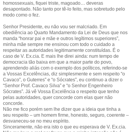
homossexuais, fiquei triste, magoado… deveras
desapontado. Não tanto por tê-lo feito, mas sobretudo pelo
modo como o fez.
Senhor Presidente, eu não vou ser malcriado. Em
obediência ao Quarto Mandamento da Lei de Deus que nos
manda “honrar pai e mãe e outros legítimos superiores”,
minha mãe sempre me ensinou com todo o cuidado a
respeitar as autoridades legitimamente constituídas. É o
caso de V. Ex.cia. E mais lhe direi ainda: num tempo de
democracia tão baixa em que a maior parte do povo,
aprendendo aliás com o exemplo dos políticos, referindo-se
a Vossas Excelências, diz simplesmente e sem respeito “o
Cavaco”, o Guterres” e “o Sócrates”, eu continuo a dizer o
“Senhor Prof. Cavaco Silva” e “o Senhor Engenheiro
Sócrates”. Já vê Vossa Excelência o respeito que tenho
pelas autoridades, quer concorde com elas quer não
concorde.
Não me fico porém sem lhe dizer que a ideia que tinha a
seu respeito – um homem firme, honesto, seguro, coerente –
desvaneceu-se no meu espírito.
Sinceramente, não era isto o que eu esperava de V. Ex.cia.