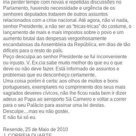
iria perder tempo com novas e repetidas discussões no
Parlamento, havendo necessidade e urgência de os
senhores deputados tratarem de outros assuntos
relacionados com a crise nacional. Até agora, não vi nada,
senhor Presidente, a não ser as “tricas-tricas” do costume, o
lançamento de mais e mais impostos sobre o povo e um
aumento brutal das despesas vergonhosamente
escandalosas da Assembleia da República, em dias de tão
difíceis para o resto do país.
Peço desculpa ao senhor Presidente se fui inconveniente
ou injusto. V. Ex.cia sabe muito melhor do que eu o que
deve ou não deve fazer. Está informado de assuntos e
problemas que eu desconheço certamente.
Uma coisa porém é certa: aos olhos de muitos e bons
portugueses, exemplares no cumprimento dos seus mais
sagrados deveres cívicos, não lhe ficou nada bem ir dizer
adeus ao Papa ao aeroporto Sá Carneiro e voltar a correr
para o seu Palácio para assinar uma lei destas.
Desculpe…mas eu não gostei.
E não fui só eu.
Resende, 25 de Maio de 2010
J. CORREIA DUARTE