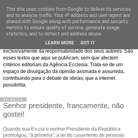
This site uses cookies from Google to deliver its services
Jornal de Opinião
and to analyze traffic. Your IP address and user-agent are
shared with Google along with performance and security
metrics to ensure quality of service, generate usage
São muitos os textos enviados para a Agência Ecclesia com
statistics, and to detect and address abuse.
pedido de publicação. De diferentes personalidades e
LEARN MORE
GOT IT
contextos sociais e eclesiais, o seu conteúdo é
exclusivamente da responsabilidade dos seus autores. São
esses textos que aqui se publicam, sem que afectem
critérios editoriais da Agência Ecclesia. Trata-se de um
espaço de divulgação da opinião assinada e assumida,
contribuindo para o debate de ideias, que a internet
possibilita.
31/05/10
Senhor presidente, francamente, não
gostei!
Quando sua Ex.cia o senhor Presidente da República
promulgou, “à primeira”, a lei do casamento de pessoas