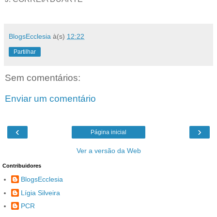
BlogsEcclesia
à(s)
12:22
Partilhar
Sem comentários:
Enviar um comentário
‹
›
Página inicial
Ver a versão da Web
Contribuidores
BlogsEcclesia
Lígia Silveira
PCR