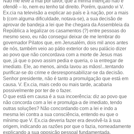
Não me leve a mal por favor, que a minha intenção não é
ofendê – lo, nem eu tenho tal direito. Porém, quando vi V.
Ex.cia na televisão a explicar ao país e à nação, por a mais
b (com alguma dificuldade, notava-se), a sua decisão de
aprovar de bandeja a lei que lhe chegara da Assembleia da
República a legalizar os casamentos (?) entre pessoas do
mesmo sexo, eu não consegui deixar de me lembrar do
governador Pilatos que, em Jerusalém, dois mil anos antes
de nós, também veio ao pátio exterior do seu palácio dizer
ao povo que não concordava com a morte de Jesus mas
que, já que o povo assim pedia e queria, o ia entregar de
imediato. Ele, ao menos, ainda lavou as mãos!...tentando
purificar-se do crime e desresponsabilizar-se da decisão.
Senhor presidente, não é tanto a promulgação que está em
causa. V. Ex.cia, mais cedo ou mais tarde, acabaria
possivelmente por ter de o fazer.
O que está em causa é a sua incoerência: diz ao povo que
não concorda com a lei e promulga-a de imediato, tendo
outras soluções? Não concordando com a lei e indo a
mesma lei contra a sua consciência, entendo eu que o
mínimo que V. Ex.cia deveria fazer era devolvê-la à sua
origem, indicando as razões por que o fazia, nomeadamente
explicando a sua oposição pessoal fundamentada,