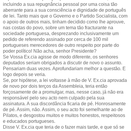
incluindo a sua repugnância pessoal por uma coisa tão
aberrante para a sua consciência e dignidade de português
de lei. Tanto mais que o Governo e o Partido Socialista, com
o apoio de outros mais, tinham decidido como lhe aprouve,
nas costas do povo, sobre um tema tão fracturante na
sociedade portuguesa, desprezando inclusivamente um
pedido de referendo assinado por cerca de 100 mil
portugueses merecedores de outro respeito por parte do
poder político! Não acha, senhor Presidente?
Se Vossa Ex.cia agisse de modo diferente, os senhores
deputados seriam obrigados a discutir de novo o assunto.
Pensariam duas vezes. Aprofundariam melhor a questão. E
logo depois se veria.
Se, por hipótese, a lei voltasse à mão de V. Ex.cia aprovada
de novo por dois terços da Assembleia, teria então
forçosamente de a promulgar, mas, nesse caso, já não era
responsável pelo seu acto nem culpado pela sua
assinatura. A sua discordância ficaria de pé. Honrosamente
de pé. Assim, não. Assim, o seu acto foi semelhante ao de
Pilatos, e desgostou muitos e muitos honestos, respeitosos
e educados portugueses.
Disse V. Ex.cia que teria de o fazer mais tarde, e que só se